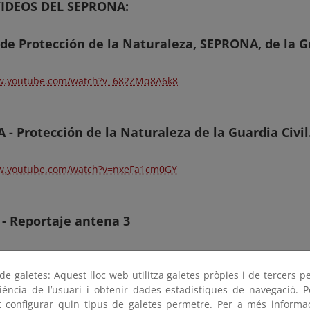
IDEOS DEL SEPRONA:
 de Protección de la Naturaleza, SEPRONA, de la Gu
ww.youtube.com/watch?v=682ZMq8A6k8
- Protección de la Naturaleza de la Guardia Civil
ww.youtube.com/watch?v=nxeFa1cm0GY
- Reportaje antena 3
w.youtube.com/watch?v=LGwljkpBHy4
e galetes: Aquest lloc web utilitza galetes pròpies i de tercers p
riència de l’usuari i obtenir dades estadístiques de navegació. P
ot configurar quin tipus de galetes permetre. Per a més informa
Civil Seprona