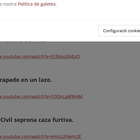
la nostra
Política de galetes.
ww.youtube.com/watch?v=NLCHcsFOXoA
Configuració cookie
 ILEGAL DE AVES
ww.youtube.com/watch?v=S1f6AuSNEsQ
trapado en un lazo.
ww.youtube.com/watch?v=O3OnLgkfBmM
Civil seprona caza furtiva.
ww.youtube.com/watch?v=emzU2Fwmi2E