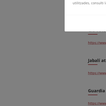
utilitzades, consulti 
https://w
CAPTURA
https://w
Jabalí a
https://w
Guardia 
https://w