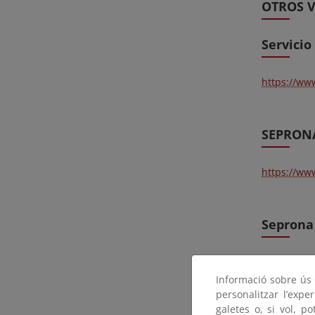
OTROS V
Servicio
https://w
SEPRONA 
https://w
Seprona 
https://ww
Informació sobre ús d
personalitzar l’expe
galetes o, si vol, p
Guardia 