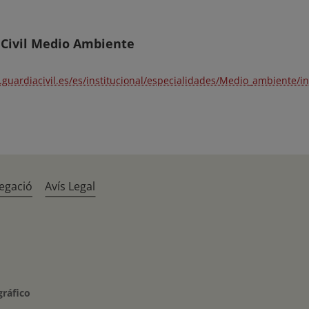
 Civil Medio Ambiente
.guardiacivil.es/es/institucional/especialidades/Medio_ambiente/i
egació
Avís Legal
gráfico