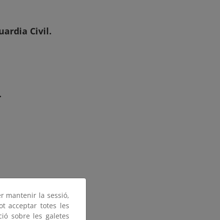
ardia Civil.
.
er mantenir la sessió,
ot acceptar totes les
ció sobre les galetes