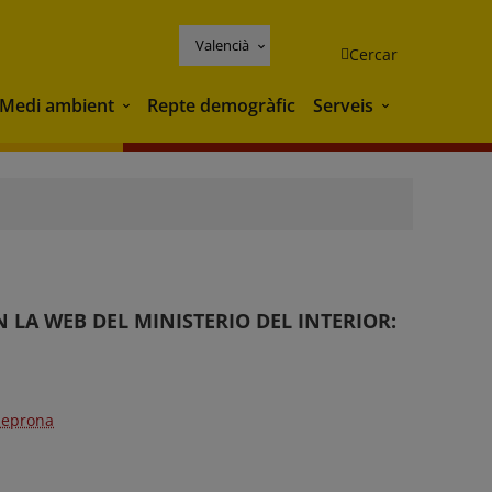
Valencià
Cercar
Medi ambient
Repte demogràfic
Serveis
Medi ambient
Serveis
N LA WEB DEL MINISTERIO DEL INTERIOR:
seprona