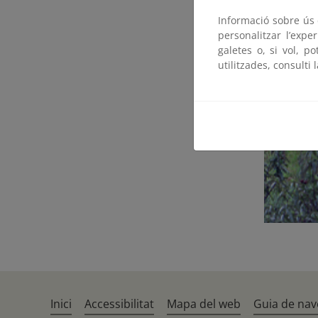
Informació sobre ús d
personalitzar l’expe
galetes o, si vol, p
utilitzades, consulti 
Inici
Accessibilitat
Mapa del web
Guia de nav