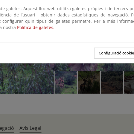
e galetes: Aquest lloc web utilitza galetes pròpies i de tercers p
riència de l’usuari i obtenir dades estadístiques de navegació. P
ot configurar quin tipus de galetes permetre. Per a més informa
la nostra
Política de galetes.
Configuració cookie
egació
Avís Legal