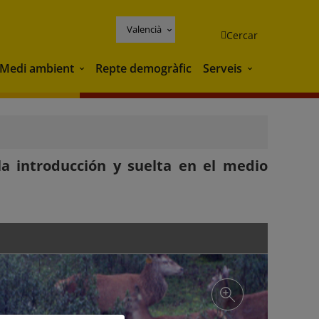
Valencià
Cercar
Medi ambient
Repte demogràfic
Serveis
Medi ambient
Serveis
la introducción y suelta en el medio