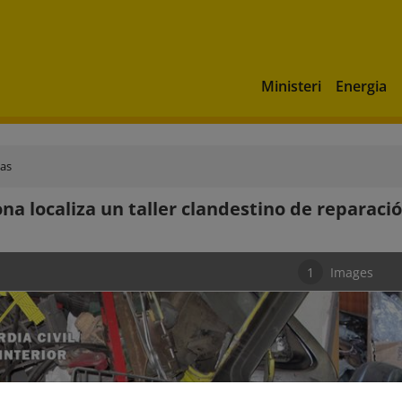
Ministeri
Energia
ias
ona localiza un taller clandestino de reparaci
1
Images