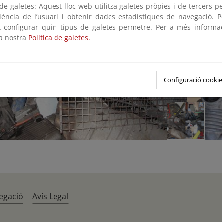
e galetes: Aquest lloc web utilitza galetes pròpies i de tercers p
riència de l’usuari i obtenir dades estadístiques de navegació. P
ot configurar quin tipus de galetes permetre. Per a més informa
la nostra
Política de galetes.
Configuració cookie
egació
Avís Legal