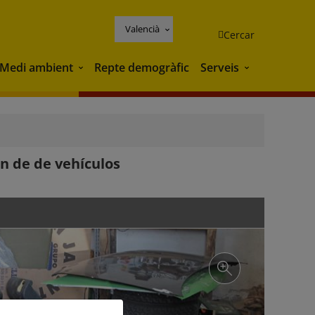
Valencià
Cercar
Medi ambient
Repte demogràfic
Serveis
Medi ambient
Serveis
ón de de vehículos