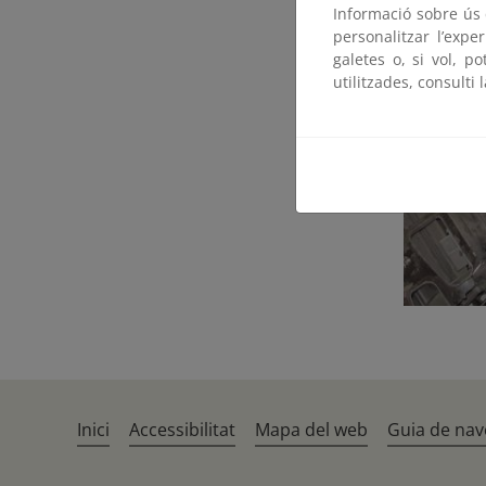
Informació sobre ús d
personalitzar l’expe
galetes o, si vol, p
utilitzades, consulti 
Inici
Accessibilitat
Mapa del web
Guia de nav