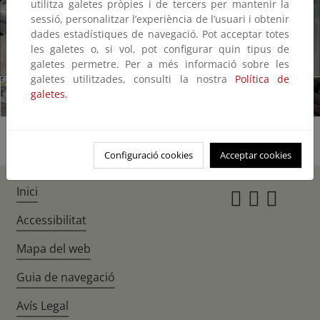
utilitza galetes pròpies i de tercers per mantenir la
sessió, personalitzar l’experiència de l’usuari i obtenir
dades estadístiques de navegació. Pot acceptar totes
les galetes o, si vol, pot configurar quin tipus de
1/6
galetes permetre. Per a més informació sobre les
galetes utilitzades, consulti la nostra
Política de
galetes.
Configuració cookies
Acceptar cookies
Inici
Instagr
Twitte
Fac
Accessibilitat
Mapa del web
Guia de navegació
Avís Legal