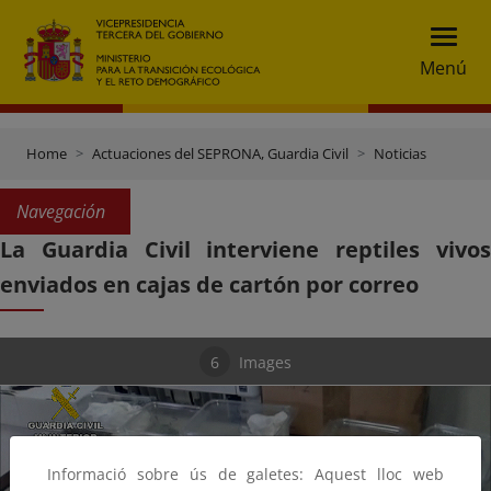
Menú
Home
Actuaciones del SEPRONA, Guardia Civil
Noticias
Navegación
La Guardia Civil interviene reptiles vivos
enviados en cajas de cartón por correo
6
Images
Informació sobre ús de galetes: Aquest lloc web