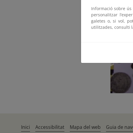
Informació sobre ús d
personalitzar l’expe
galetes o, si vol, p
utilitzades, consulti 
Inici
Accessibilitat
Mapa del web
Guia de nav