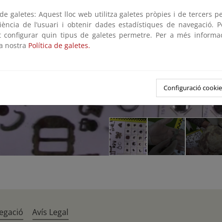
e galetes: Aquest lloc web utilitza galetes pròpies i de tercers p
riència de l’usuari i obtenir dades estadístiques de navegació. P
ot configurar quin tipus de galetes permetre. Per a més informa
la nostra
Política de galetes.
Configuració cookie
egació
Avís Legal