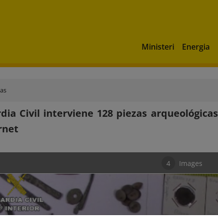
Ministeri
Energia
ias
dia Civil interviene 128 piezas arqueológica
rnet
4
Images