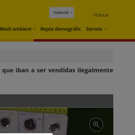
Valencià
Cercar
Medi ambient
Repte demogràfic
Serveis
Medi ambient
Serveis
s que iban a ser vendidas ilegalmente