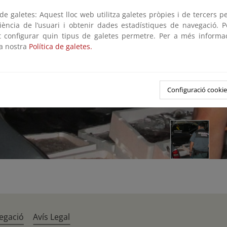
e galetes: Aquest lloc web utilitza galetes pròpies i de tercers p
riència de l’usuari i obtenir dades estadístiques de navegació. P
ot configurar quin tipus de galetes permetre. Per a més informa
la nostra
Política de galetes.
Configuració cookie
egació
Avís Legal