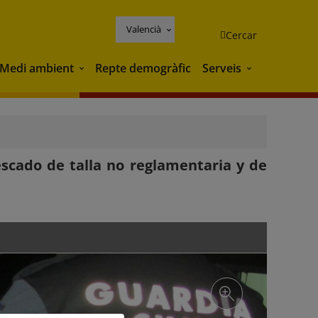
Valencià
Cercar
Medi ambient
Repte demogràfic
Serveis
Medi ambient
Serveis
escado de talla no reglamentaria y de