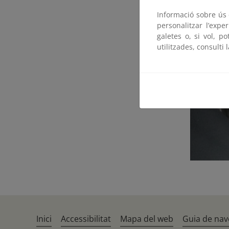
Informació sobre ús d
personalitzar l’expe
galetes o, si vol, p
utilitzades, consulti 
Inici
Accessibilitat
Mapa del web
Guia de nav