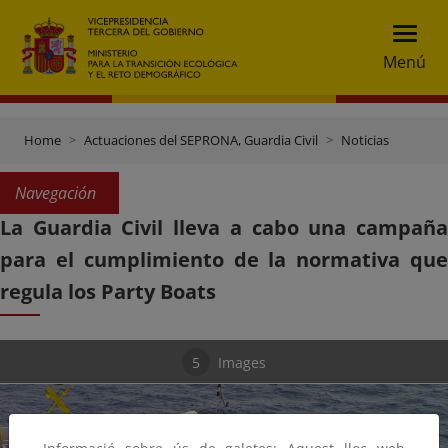
Menú
Home
Actuaciones del SEPRONA, Guardia Civil
Noticias
Navegación
La Guardia Civil lleva a cabo una campaña
para el cumplimiento de la normativa que
regula los Party Boats
5
Images