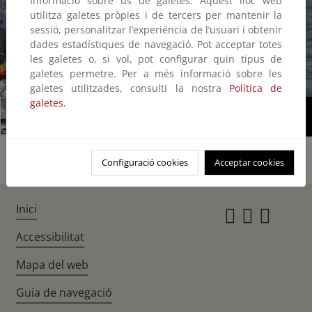
Informació sobre ús de galetes: Aquest lloc web
utilitza galetes pròpies i de tercers per mantenir la
sessió, personalitzar l’experiència de l’usuari i obtenir
dades estadístiques de navegació. Pot acceptar totes
les galetes o, si vol, pot configurar quin tipus de
galetes permetre. Per a més informació sobre les
1/5
galetes utilitzades, consulti la nostra
Política de
galetes.
Configuració cookies
Acceptar cookies
Inici
Instagr
Twitte
Fac
Accessibilitat
Mapa del web
Guia de navegació