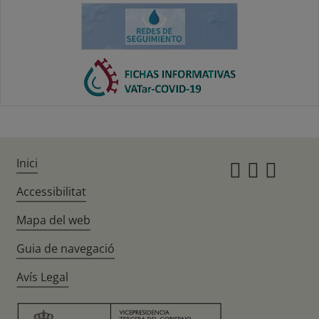
Inici
Instagr
Twitte
Fac
Accessibilitat
Mapa del web
Guia de navegació
Avís Legal