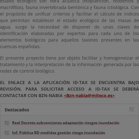
estado ecológico son flora acuática (fitoplancton, fitobentos y
macrófitos), fauna invertebrada bentónica y fauna ictiológica. Con
el propósito de unificar criterios y facilitar el cálculo de índices
que permitan establecer el estado ecológico de las masas de
agua, surge la necesidad de disponer de unas claves de
identificación elaboradas por expertos para cada uno de los
elementos biológicos para aquellos taxones presentes en las
cuencas españolas.
El presente proyecto tiene por objeto facilitar y homogeneizar el
tratamiento y la interpretación de la información generada por las
redes de control biológico.
EL ENLACE A LA APLICACIÓN ID-TAX SE ENCUENTRA BAJO
REVISIÓN. PARA SOLICITAR ACCESO A ID-TAX SE DEBERÁ
CONTACTAR CON BZN-NABIA
<Bzn-nabia@miteco.es>
Destacados
Real Decreto subvenciones adaptación riesgos inundación
Inf. Pública RD medidas gestión riesgo inundación