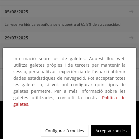
05/08/2025
La reserva hídrica española se encuentra al 65,8% de su capacidad
29/07/2025
La reserva hídrica española se encuentra al 67% de su capacidad
Informació sobre ús de galetes: Aquest lloc web
Noticias sobre Agua
utilitza galetes pròpies i de tercers per mantenir la
sessió, personalitzar l’experiència de l’usuari i obtenir
Ver todas las noticias
dades estadístiques de navegació. Pot acceptar totes
les galetes o, si vol, pot configurar quin tipus de
galetes permetre. Per a més informació sobre les
Reservas Naturales Fluviales 2020
galetes utilitzades, consulti la nostra
Política de
galetes.
Configuració cookies
Acceptar cookies