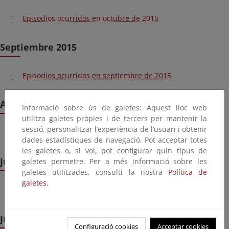
Episodios ocurridos en octubre de 2015
Septiembre 2015
Episodios ocurridos en septiembre de 2015
Agosto 2015
Informació sobre ús de galetes: Aquest lloc web
utilitza galetes pròpies i de tercers per mantenir la
sessió, personalitzar l’experiència de l’usuari i obtenir
Episodios ocurridos en agosto de 2015
dades estadístiques de navegació. Pot acceptar totes
les galetes o, si vol, pot configurar quin tipus de
Julio 2015
galetes permetre. Per a més informació sobre les
galetes utilitzades, consulti la nostra
Política de
galetes.
Episodios ocurridos en julio de 2015
Junio 2015
Configuració cookies
Acceptar cookies