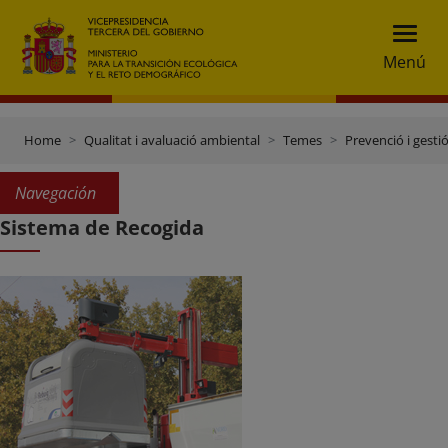
Menú
Home
Qualitat i avaluació ambiental
Temes
Prevenció i gesti
Navegación
Sistema de Recogida