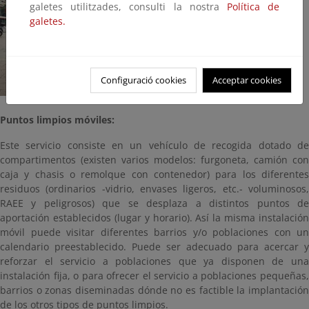
galetes utilitzades, consulti la nostra
Política de
galetes.
Configuració cookies
Acceptar cookies
Puntos limpios móviles:
Este servicio consiste en un vehículo de recogida dotado de
compartimentos (existen varios modelos: furgoneta, camión con
caja y chasis o remolque con contenedor) para los diferentes
residuos (ordinarios -vidrio, envases ligeros, etc.- voluminosos,
RAEE y peligrosos) que se desplaza a distintos puntos de
aportación establecidos (lugar y horario). Así la misma instalación
móvil puede visitar diferentes barrios y/o poblaciones con un
calendario preestablecido. Puede ser adecuado para acercar y
reforzar el servicio a poblaciones que ya disponen de una
instalación fija, o para ofrecer el servicio a poblaciones pequeñas,
barrios o zonas diseminadas dónde no es factible la implantación
de los otros tipos de puntos limpios.