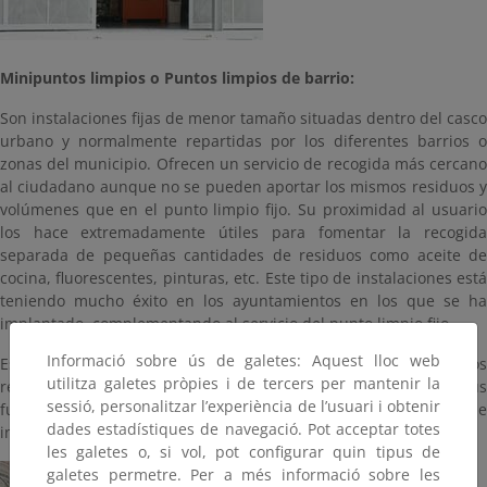
Minipuntos limpios o Puntos limpios de barrio:
Son instalaciones fijas de menor tamaño situadas dentro del casco
urbano y normalmente repartidas por los diferentes barrios o
zonas del municipio. Ofrecen un servicio de recogida más cercano
al ciudadano aunque no se pueden aportar los mismos residuos y
volúmenes que en el punto limpio fijo. Su proximidad al usuario
los hace extremadamente útiles para fomentar la recogida
separada de pequeñas cantidades de residuos como aceite de
cocina, fluorescentes, pinturas, etc. Este tipo de instalaciones está
teniendo mucho éxito en los ayuntamientos en los que se ha
implantado, complementando al servicio del punto limpio fijo.
Informació sobre ús de galetes: Aquest lloc web
Este servicio puede ser gestionado por pequeños antiguos
utilitza galetes pròpies i de tercers per mantenir la
recuperadores en sus locales propios, o puede complementar sus
sessió, personalitzar l’experiència de l’usuari i obtenir
funciones con el desarrollo de actividades de reparación e
dades estadístiques de navegació. Pot acceptar totes
intercambio en las mismas instalaciones del minipunto.
les galetes o, si vol, pot configurar quin tipus de
galetes permetre. Per a més informació sobre les