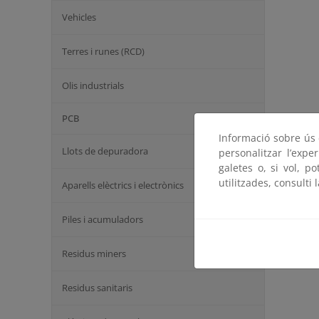
Vehicles
Terres i runes (RCD)
Olis industrials
PCB
Informació sobre ús d
Llots de depuradora
personalitzar l’expe
galetes o, si vol, p
utilitzades, consulti 
Aparells elèctrics i electrònics
Piles i acumuladors
Residus miners
Residus sanitaris