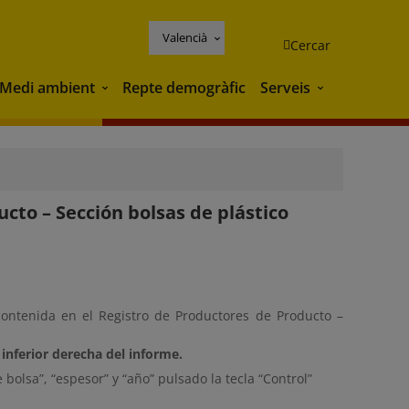
Valencià
Cercar
Medi ambient
Repte demogràfic
Serveis
Medi ambient
Serveis
cto – Sección bolsas de plástico
contenida en el Registro de Productores de Producto –
inferior derecha del informe.
 bolsa”, “espesor” y “año” pulsado la tecla “Control”