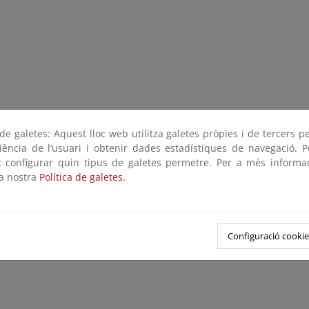
e galetes: Aquest lloc web utilitza galetes pròpies i de tercers p
riència de l’usuari i obtenir dades estadístiques de navegació. P
ot configurar quin tipus de galetes permetre. Per a més informa
la nostra
Política de galetes.
Configuració cookie