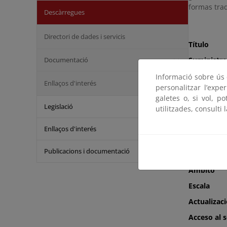
formas trad
Descàrregues
Directori de dades i servicis
Título
Documentació
Suministro
Informació sobre ús d
Enllaços d'interés
personalitzar l’expe
galetes o, si vol, p
Legislació
Otros doc
utilitzades, consulti 
interés
Enllaços d'interés
Condicion
Publicacions i documentació
Ámbito
Escala
Actualizac
Acceso al s