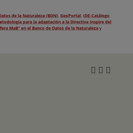
Datos de la Naturaleza (BDN)
,
GeoPortal
,
IDE-Catálogo
todología para la adaptación a la Directiva Inspire del
sfera MaB” en el Banco de Datos de la Naturaleza
y
Instagra
Twitter
Face