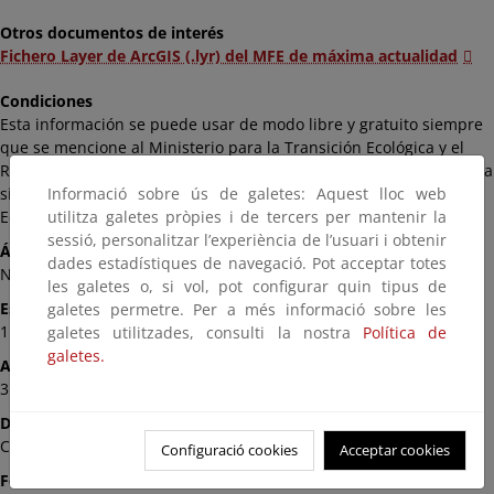
Otros documentos de interés
Fichero Layer de ArcGIS (.lyr) del MFE de máxima actualidad
Condiciones
Esta información se puede usar de modo libre y gratuito siempre
que se mencione al Ministerio para la Transición Ecológica y el
Reto Demográfico como autor y propietario de la información de la
siguiente manera: Fuente: «© Ministerio para la Transición
Informació sobre ús de galetes: Aquest lloc web
Ecológica y el Reto Demográfico».
utilitza galetes pròpies i de tercers per mantenir la
sessió, personalitzar l’experiència de l’usuari i obtenir
Ámbito
dades estadístiques de navegació. Pot acceptar totes
Nacional
les galetes o, si vol, pot configurar quin tipus de
Escala
galetes permetre. Per a més informació sobre les
1:25.000
galetes utilitzades, consulti la nostra
Política de
galetes.
Actualización
31/12/2013
Disponibilidad
Comunidad Autónoma
Configuració cookies
Acceptar cookies
Formato