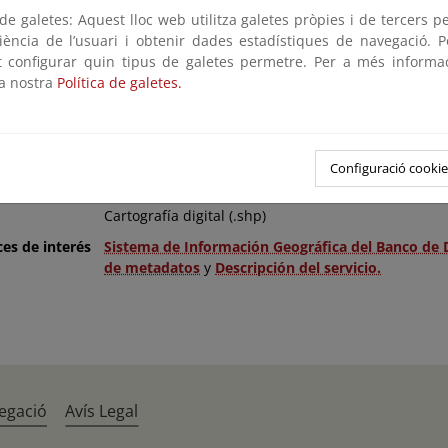
es
Esta información se puede usar de modo libre y gr
e galetes: Aquest lloc web utilitza galetes pròpies i de tercers p
Transición Ecológica y el Reto Demográfico como aut
riència de l’usuari i obtenir dades estadístiques de navegació. P
manera: Fuente: «© Ministerio para la Transición E
ot configurar quin tipus de galetes permetre. Per a més informa
la nostra
Política de galetes.
Nacional
1:25.000
ión
31/12/2013
Configuració cookie
idad
Comunidad Autónoma
Cartografía digital (.shp)
ces de interés
Sistema de Información Geográfica del Banco de 
de metadatos
y
Descripción del servicio.
egació
Avís Legal