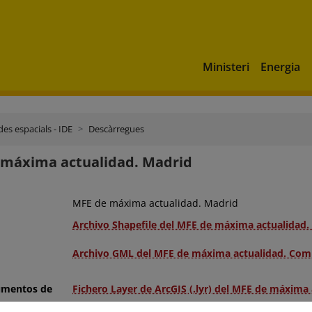
Ministeri
Energia
es espacials - IDE
Descàrregues
 máxima actualidad. Madrid
MFE de máxima actualidad. Madrid
Archivo Shapefile del MFE de máxima actualidad
Archivo GML del MFE de máxima actualidad. Com
umentos de
Fichero Layer de ArcGIS (.lyr) del MFE de máxima