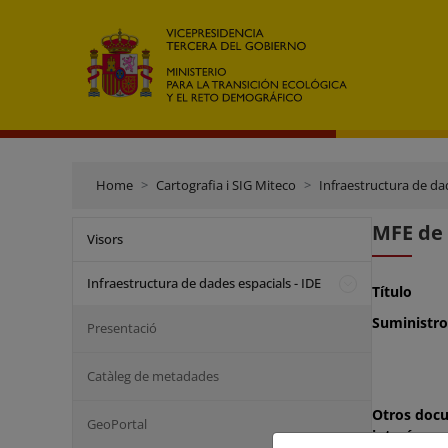
Home
Cartografia i SIG Miteco
Infraestructura de dad
MFE de
Visors
Infraestructura de dades espacials - IDE
Título
Suministro
Presentació
Catàleg de metadades
Otros doc
GeoPortal
interés