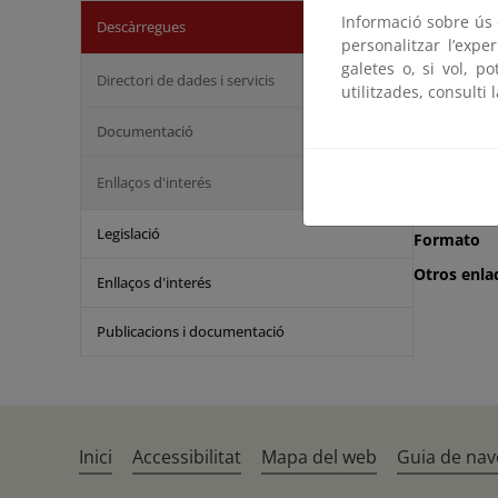
Condicion
Informació sobre ús d
Descàrregues
personalitzar l’expe
galetes o, si vol, p
Directori de dades i servicis
utilitzades, consulti 
Ámbito
Documentació
Escala
Actualizac
Enllaços d'interés
Disponibil
Legislació
Formato
Otros enla
Enllaços d'interés
Publicacions i documentació
Inici
Accessibilitat
Mapa del web
Guia de nav