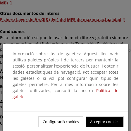
MB)
Otros documentos de interés
Fichero Layer de ArcGIS (.lyr) del MFE de máxima actualidad
Condiciones
Esta información se puede usar de modo libre y gratuito siempre
que se mencione al Ministerio para la Transición Ecológica y el
Reto Demográfico como autor y propietario de la información de la
Informació sobre ús de galetes: Aquest lloc web
siguiente manera: Fuente: «© Ministerio para la Transición
utilitza galetes pròpies i de tercers per mantenir la
Ecológica y el Reto Demográfico».
sessió, personalitzar l’experiència de l’usuari i obtenir
Ámbito
dades estadístiques de navegació. Pot acceptar totes
Nacional
les galetes o, si vol, pot configurar quin tipus de
galetes permetre. Per a més informació sobre les
Escala
galetes utilitzades, consulti la nostra
Política de
1:25.000
galetes.
Actualización
31/12/2011
Disponibilidad
Configuració cookies
Acceptar cookies
Comunidad Autónoma