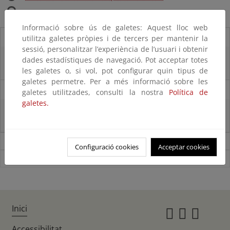
Informació sobre ús de galetes: Aquest lloc web
04/07/2025
utilitza galetes pròpies i de tercers per mantenir la
sessió, personalitzar l’experiència de l’usuari i obtenir
Hugo Morán visita las obras de regeneración de la playa de La Antilla-
dades estadístiques de navegació. Pot acceptar totes
Islantilla
les galetes o, si vol, pot configurar quin tipus de
galetes permetre. Per a més informació sobre les
17/06/2025
galetes utilitzades, consulti la nostra
Política de
galetes.
El Gobierno da luz verde al Real Decreto que aprueba las estrategias
marinas de segundo ciclo
Noticias sobre Costas y Medio Marino
Configuració cookies
Acceptar cookies
Ver todas las noticias
Inici
Instagr
Twitte
Fac
Accessibilitat