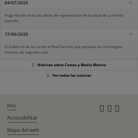
04/07/2025
Hugo Morán visita las obras de regeneración de la playa de La Antilla-
Islantilla
17/06/2025
El Gobierno da luz verde al Real Decreto que aprueba las estrategias
marinas de segundo ciclo
Noticias sobre Costas y Medio Marino
Ver todas las noticias
Inici
Instagr
Twitte
Fac
Accessibilitat
Mapa del web