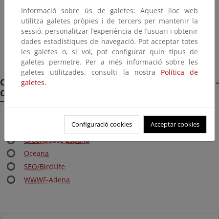
NOSCA - Norwegian Oil Spill Control Association
Informació sobre ús de galetes: Aquest lloc web
PAJ - Petroleum Association of Japan
utilitza galetes pròpies i de tercers per mantenir la
SCAA - Spill Control Association of America
sessió, personalitzar l’experiència de l’usuari i obtenir
dades estadístiques de navegació. Pot acceptar totes
SYCOPOL - Oil Spill Control Association of France
les galetes o, si vol, pot configurar quin tipus de
galetes permetre. Per a més informació sobre les
galetes utilitzades, consulti la nostra
Política de
Organizaciones No Gubernamentales -
galetes.
Conservación
Ecologistas en acción
Configuració cookies
Acceptar cookies
Greenpeace España
Oceana
SEO/BirdLife
WWWF-Adena