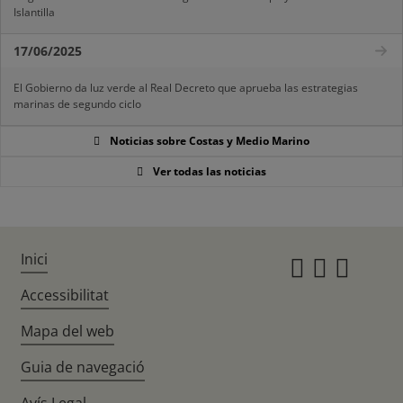
Islantilla
17/06/2025
El Gobierno da luz verde al Real Decreto que aprueba las estrategias
marinas de segundo ciclo
Noticias sobre Costas y Medio Marino
Ver todas las noticias
Inici
Instagr
Twitte
Fac
Accessibilitat
Mapa del web
Guia de navegació