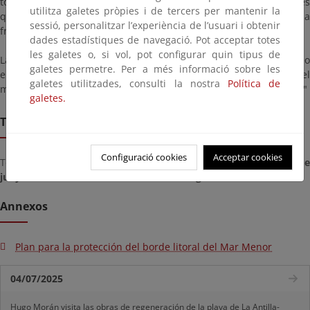
todos los condicionantes físicos, humanos y medioambientales
utilitza galetes pròpies i de tercers per mantenir la
que puedan afectar en mayor o menor medida al devenir de dicha
sessió, personalitzar l’experiència de l’usuari i obtenir
franja litoral y la mejora de sus condiciones de uso.
dades estadístiques de navegació. Pot acceptar totes
les galetes o, si vol, pot configurar quin tipus de
Las contribuciones deberán remitirse a la dirección de correo
galetes permetre. Per a més informació sobre les
electrónico bzn-sgpcosta@miteco.es indicando en el asunto del
galetes utilitzades, consulti la nostra
Política de
mensaje "Plan para la protección del borde litoral del Mar Menor"
galetes.
Termini de remissió
Configuració cookies
Acceptar cookies
Termini per presentar documents des del dia
dijous, 25 de de
juny de 2020
fins al dia
dimarts, 25 de d’agost de 2020
Annexos
Plan para la protección del borde litoral del Mar Menor
04/07/2025
Hugo Morán visita las obras de regeneración de la playa de La Antilla-