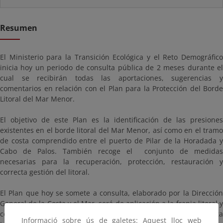
Resumen
El Ministerio para la Transición Ecológica y el Reto Demográfico
inicia hoy un periodo de consulta pública de 2 meses durante el
cual se recibirán todas las aportaciones, sugerencias y
comentarios en relación con el Plan para la Protección del Borde
Litoral del Mar Menor.
El objetivo de este Plan es la identificación de las presiones
existentes en el borde litoral del Mar Menor, así como en el tramo
de costa comprendido entre el puerto de Pilar de la Horadada y
Cabo de Palos. También recoge el conjunto de medidas
necesarias para la recuperación, protección, restauración y
correcta gestión del litoral.
El Plan que hoy se somete a consulta, elaborado por la Dirección
General de la Costa y el Mar, será de aplicación a la franja litoral y
contempla mejoras en su manejo y gestión, teniendo en cuenta
Informació sobre ús de galetes: Aquest lloc web