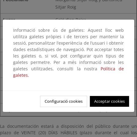
Sitjar Roig
Caló d'en Boira
Informació sobre ús de galetes: Aquest lloc web
Santanyí
utilitza galetes pròpies i de tercers per mantenir la
sessió, personalitzar l’experiència de l’usuari i obtenir
muelle de hormigón
dades estadístiques de navegació. Pot acceptar totes
les galetes o, si vol, pot configurar quin tipus de
CNC02/20/07/0063
galetes permetre. Per a més informació sobre les
galetes utilitzades, consulti la nostra
Política de
Ajuntament Calvià
galetes.
Cala Fornells
Calvià
Configuració cookies
Acceptar cookies
acceso adaptado a la playa
La documentación estará a disposición del público durante un
plazo de VEINTE (20) DÍAS HÁBILES (plazo durante el cual los