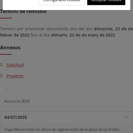
Termini de remissió
Termini per presentar documents des del dia
dimecres, 23 de d
febrer de 2022
fins al dia
dimarts, 22 de de març de 2022
Annexos
Solicitud
Proyecto
Anuncio BOE
04/07/2025
Hugo Morán visita las obras de regeneración de la playa de La Antilla-