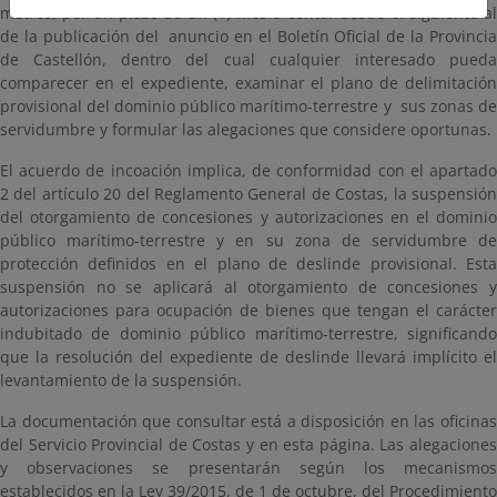
metros, por un plazo de un (1) mes a contar desde el siguiente al
de la publicación del anuncio en el Boletín Oficial de la Provincia
de Castellón, dentro del cual cualquier interesado pueda
comparecer en el expediente, examinar el plano de delimitación
provisional del dominio público marítimo-terrestre y sus zonas de
servidumbre y formular las alegaciones que considere oportunas.
El acuerdo de incoación implica, de conformidad con el apartado
2 del artículo 20 del Reglamento General de Costas, la suspensión
del otorgamiento de concesiones y autorizaciones en el dominio
público marítimo-terrestre y en su zona de servidumbre de
protección definidos en el plano de deslinde provisional. Esta
suspensión no se aplicará al otorgamiento de concesiones y
autorizaciones para ocupación de bienes que tengan el carácter
indubitado de dominio público marítimo-terrestre, significando
que la resolución del expediente de deslinde llevará implícito el
levantamiento de la suspensión.
La documentación que consultar está a disposición en las oficinas
del Servicio Provincial de Costas y en esta página. Las alegaciones
y observaciones se presentarán según los mecanismos
establecidos en la Ley 39/2015, de 1 de octubre, del Procedimiento