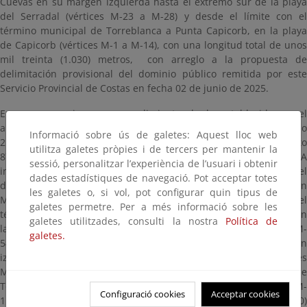
Cuevas en su margen izquierda hasta el extremo sur de la playa
del Serradal (vértices M-23 a M-28) y desde el límite con el
término municipal de Torreblanca a Punta Capicorb, en la playa
de Capicorb (vértices M-1 a M-14), con una longitud total de unos
mil treinta (1.030) metros, con arreglo a la propuesta de
delimitación provisional del dominio público remitida por este
Servicio Provincial de Costas en fecha 02 de junio de 2025.
En consecuencia y en cumplimiento de lo establecido en el
artículo 12 de la Ley 22/1988, de 28 de julio, de Costas y el artículo
Informació sobre ús de galetes: Aquest lloc web
21 de Reglamento General de Costas aprobado por Real Decreto
utilitza galetes pròpies i de tercers per mantenir la
876/2014, de 10 de octubre, este Servicio Provincial ACUERDA
sessió, personalitzar l’experiència de l’usuari i obtenir
incoar expediente de revisión y rectificación del deslinde del
dades estadístiques de navegació. Pot acceptar totes
dominio público marítimo-terrestre, aprobado por la Orden
les galetes o, si vol, pot configurar quin tipus de
Ministerial de 4 de mayo de 1995, en los tramos de costa del
galetes permetre. Per a més informació sobre les
término municipal de Alcalà de Xivert (Castellón) que comprenden
galetes utilitzades, consulti la nostra
Política de
la desembocadura del Barranco de Mañetes (vértices M-48 a M-
galetes.
54), desde la desembocadura del río Cuevas en su margen
izquierda hasta el extremo sur de la playa del Serradal (vértices
M-23 a M-28) y desde el límite con el término municipal de
Torreblanca a Punta Capicorb, en la playa de Capicorb (vértices M-
Configuració cookies
Acceptar cookies
1 a M-14), con una longitud total de unos mil treinta (1.030)