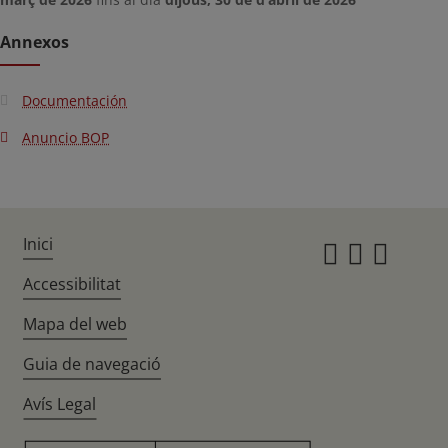
Annexos
Documentación
Anuncio BOP
Inici
Instagr
Twitte
Fac
Accessibilitat
Mapa del web
Guia de navegació
Avís Legal