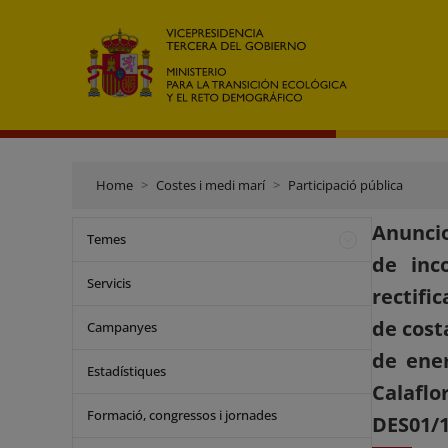
Home
Costes i medi marí
Participació pública
Anuncio
Temes
de inc
Servicis
rectifi
de cost
Campanyes
de ener
Estadístiques
Calafl
Formació, congressos i jornades
DES01/1