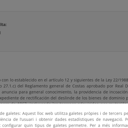
lta:
d
con lo establecido en el artículo 12 y siguientes de la Ley 22/1988
ulo 27.1.c) del Reglamento general de Costas aprobado por Real 
e anuncia para general conocimiento, la providencia de incoació
xpediente de rectificación del deslinde de los bienes de dominio
nero de 1967, incluyendo los terrenos adquiridos por mutación
ta de 3 de diciembre de 1990 (entre la Confederación Hidrográfica 
e galetes: Aquest lloc web utilitza galetes pròpies i de tercers p
n de Costas en Málaga), y el comienzo del procedimiento de info
riència de l’usuari i obtenir dades estadístiques de navegació. P
de que, en el plazo de UN MES, contado a partir del día siguiente a
ot configurar quin tipus de galetes permetre. Per a més informa
el Boletín Oficial de la Provincia, cualquier interesado pueda co