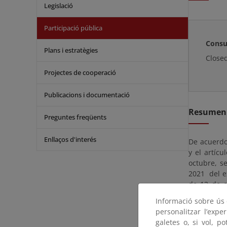
Legislació
Participació pública
Consu
Plans i estratègies
Close
Projectes de cooperació
Publicacions i documentació
Resumen
Preguntes freqüents
Enllaços d'interés
De acuerdo 
y el artíc
octubre, s
2021 del e
de 13 de e
mediante ac
Informació sobre ús d
Demarcació
personalitzar l’expe
con el fin 
galetes o, si vol, p
anuncio en 