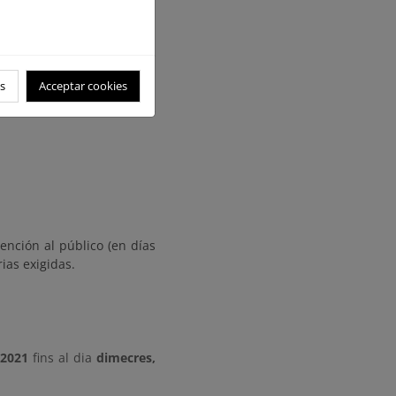
marítimo-terrestre y de su
e oportunas. Dichos planos
nas de esta Demarcación de
s
Acceptar cookies
dar la salud de todos, se
ención al público (en días
ias exigidas.
 2021
fins al dia
dimecres,