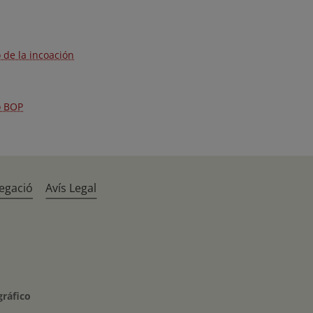
 de la incoación
o BOP
egació
Avís Legal
gráfico