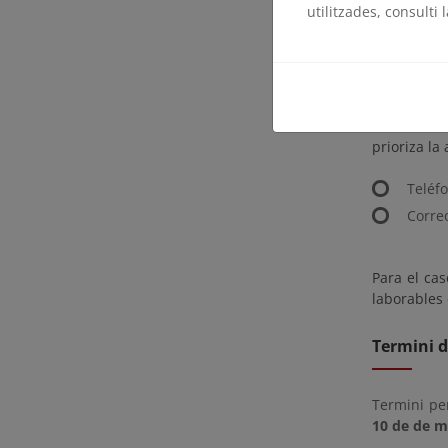
utilitzades, consulti 
examinar el
zona de se
con la del
Costas And
Como medid
prioriza la
Teléf
Corre
Para el cas
laborables 
Termini d
Termini pe
10 de de m