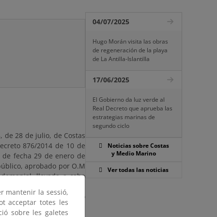
04/07/2025
Hugo Morán visita las obras
de regeneración de la playa
de La Antilla-Islantilla
17/06/2025
El Gobierno da luz verde al
Real Decreto que aprueba las
estrategias marinas de
segundo ciclo
, de 28 de julio, de Costas
Decreto 876/2014 de 10 de
Noticias sobre Costas
y Medio Marino
n de fecha 29 de enero de
 público, aprobado por O.M
Ver todas las noticias
 demanial, llevada a cabo
del Sur y la Jefatura de la
er mantenir la sessió,
rmación pública del mismo
ot acceptar totes les
l de la publicación de este
ció sobre les galetes
mparecer en el expediente,