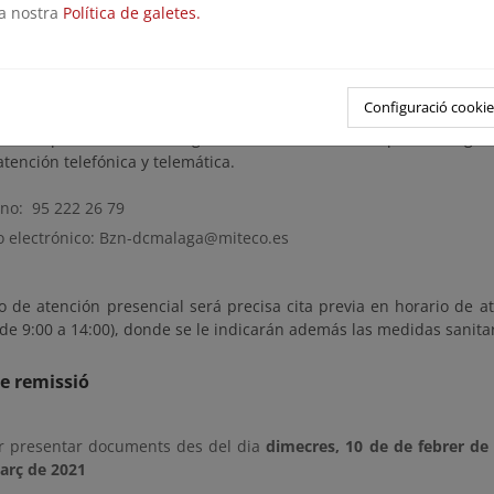
la nostra
Política de galetes.
 plano de delimitación provisional de la zona de dominio público 
rvidumbre de protección, y formular las alegaciones que consider
imitación provisional se encuentran en esta página y en las ofici
alucía-Mediterráneo.
Configuració cookie
a de prevención de riesgos frente a la COVID-19, para salvaguar
 atención telefónica y telemática.
ono: 95 222 26 79
o electrónico: Bzn-dcmalaga@miteco.es
o de atención presencial será precisa cita previa en horario de at
de 9:00 a 14:00), donde se le indicarán además las medidas sanitar
e remissió
r presentar documents des del dia
dimecres, 10 de de febrer de
arç de 2021