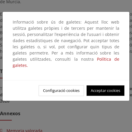
de Murcia.
El expediente estará a disposición del público durante un plazo
de VEINTE (20) DÍAS hábiles, contados a partir del día siguiente a
Informació sobre ús de galetes: Aquest lloc web
aquél en que tenga lugar la publicación de este anuncio en el
utilitza galetes pròpies i de tercers per mantenir la
Boletín Oficial del Estado, pudiendo ser examinado en las oficinas
sessió, personalitzar l’experiència de l’usuari i obtenir
de esta Demarcación de Costas en Murcia, Avenida Alfonso X el
dades estadístiques de navegació. Pot acceptar totes
Sabio, 6 - 1ª planta, en horario de lunes a viernes, de 9:00 a 14:00
les galetes o, si vol, pot configurar quin tipus de
horas. Plazo durante el cual los interesados podrán formular las
galetes permetre. Per a més informació sobre les
alegaciones que estimen oportunas.
galetes utilitzades, consulti la nostra
Política de
galetes.
Termini de remissió
Termini per presentar documents des del dia
dimecres, 07 d
Configuració cookies
Acceptar cookies
d’octubre de 2020
fins al dia
dimecres, 04 de de novembre d
2020
Annexos
Memoria valorada