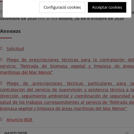
Configuració cookies
Acceptar cookies
Termini per presentar documents des del dia
dilluns, 28 de d
setembre de 2020
fins al dia
dilluns, 26 de d’octubre de 2020
Annexos
Solicitud
Pliego de prescripciones técnicas para la contratación del
servicio: “Retirada de biomasa vegetal y limpieza de áreas
marítimas del Mar Menor”
Pliego de prescripciones técnicas particulares para la
contratación del servicio de supervisión y asistencia técnica a la
dirección, seguimiento ambiental y coordinación de seguridad y
salud de los trabajos correspondientes al servicio de “Retirada de
biomasa vegetal y limpieza de áreas marítimas del Mar Menor”
Anuncio BOE
04/07/2025