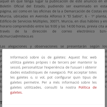
aquel en que tenga lugar la publicación de este anuncio en el
Boletín Oficial del Estado, pudiendo ser examinado en esta
página, así como en las oficinas de la a Demarcación de Costas en
Murcia, ubicadas en Avenida Alfonso X “El Sabio”, 6 - 1ª planta,
Edificio de Servicios Múltiples, 30071, Murcia, en días hábiles y en
horario comprendido entre las 9:00 y las 14:00 horas, previa cita a
través de la dirección de correo electrónico bzn-
dcmurcia@miteco.es
Las alegaciones y observaciones se presentarán según los
mecanismos establecidos en la Ley 39/2015, de 1 de octubre, del
Procedimiento Administrativo Común de las Administraciones
Informació sobre ús de galetes: Aquest lloc web
Públicas, dirigidas a la Demarcación de Costas en Murcia (código
utilitza galetes pròpies i de tercers per mantenir la
de identificación: EA0022593), citando las referencias que
sessió, personalitzar l’experiència de l’usuari i obtenir
aparecen en este anuncio. En particular, si dispone de certificado
dades estadístiques de navegació. Pot acceptar totes
o DNI electrónicos en vigor, puede hacer uso del Registro General
les galetes o, si vol, pot configurar quin tipus de
Electrónico de la Administración General del Estado en la
galetes permetre. Per a més informació sobre les
siguiente dirección:
galetes utilitzades, consulti la nostra
Política de
https://rec.redsara.es/registro/action/are/acceso.do.
galetes.
Termini de remissió