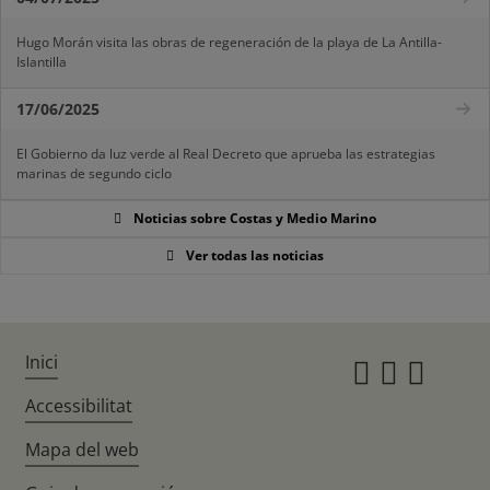
Hugo Morán visita las obras de regeneración de la playa de La Antilla-
Islantilla
17/06/2025
El Gobierno da luz verde al Real Decreto que aprueba las estrategias
marinas de segundo ciclo
Noticias sobre Costas y Medio Marino
Ver todas las noticias
Inici
Instagr
Twitte
Fac
Accessibilitat
Mapa del web