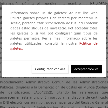
información pública el expediente a nombre de HELADERIA
BORONDO., referencia AUT01/23/30/0101.
Informació sobre ús de galetes: Aquest lloc web
El expediente estará a disposición del público durante un plazo
utilitza galetes pròpies i de tercers per mantenir la
de veinte (20) días hábiles, contados a partir del día siguiente a
sessió, personalitzar l’experiència de l’usuari i obtenir
aquél en que tenga lugar la publicación de este anuncio en el
dades estadístiques de navegació. Pot acceptar totes
Boletín Oficial del Estado, pudiendo ser examinado en esta página
les galetes o, si vol, pot configurar quin tipus de
así como en las oficinas de la Demarcación de Costas en Murcia,
galetes permetre. Per a més informació sobre les
ubicadas en Avenida Alfonso X “El Sabio”, 6 – 1ª planta, Edificio de
galetes utilitzades, consulti la nostra
Política de
Servicios Múltiples, 30071, Murcia, en días hábiles y en horario
galetes.
comprendido entre las 9:00 y las 14:00 horas. Para evitar esperas
innecesarias puede solicitar cita previa a través de la dirección de
correo electrónico bzn-dcmurcia@miteco.es
Configuració cookies
Acceptar cookies
Las alegaciones y observaciones se presentarán según los
mecanismos establecidos en la Ley 39/2015, de 1 de octubre, del
Procedimiento Administrativo Común de las Administraciones
Públicas, dirigidas a la Demarcación de Costas en Murcia (Código
de identificación: EA0043352), citando las referencias que
aparecen en este anuncio. En particular, si dispone de certificado
o DNI electrónicos en vigor, puede hacer uso del Registro General
Electrónico de la Administración General del Estado en la