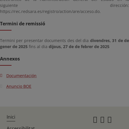
siguiente dirección:
https://rec.redsara.es/registro/action/are/acceso.do.
Termini de remissió
Termini per presentar documents des del dia
divendres, 31 de d
gener de 2025
fins al dia
dijous, 27 de de febrer de 2025
Annexos
Documentación
Anuncio BOE
Inici
Instagr
Twitte
Fac
Accessibilitat