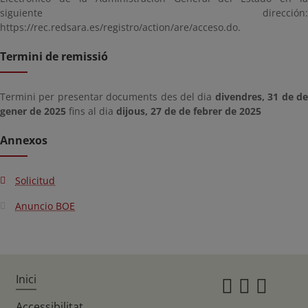
siguiente dirección:
https://rec.redsara.es/registro/action/are/acceso.do.
Termini de remissió
Termini per presentar documents des del dia
divendres, 31 de d
gener de 2025
fins al dia
dijous, 27 de de febrer de 2025
Annexos
Solicitud
Anuncio BOE
Inici
Instagr
Twitte
Fac
Accessibilitat