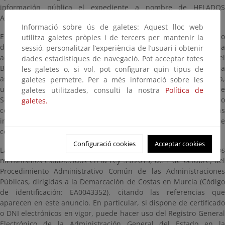
información pública el expediente a nombre de HELADOS
ARTESANOS VENECIA 1988 S.L., referencia AUT01/24/30/0010.
Informació sobre ús de galetes: Aquest lloc web
El expediente estará a disposición del público durante un plazo
utilitza galetes pròpies i de tercers per mantenir la
de veinte (20) días hábiles, contados a partir del día siguiente a
sessió, personalitzar l’experiència de l’usuari i obtenir
aquél en que tenga lugar la publicación de este anuncio en el
dades estadístiques de navegació. Pot acceptar totes
Boletín Oficial del Estado, pudiendo ser examinado en esta página
les galetes o, si vol, pot configurar quin tipus de
así como en las oficinas de la Demarcación de Costas en Murcia,
galetes permetre. Per a més informació sobre les
ubicadas en Avenida Alfonso X “El Sabio”, 6 – 1ª planta, Edificio de
galetes utilitzades, consulti la nostra
Política de
Servicios Múltiples, 30071, Murcia, en días hábiles y en horario
galetes.
comprendido entre las 9:00 y las 14:00 horas. Para evitar esperas
innecesarias puede solicitar cita previa a través de la dirección de
correo electrónico bzn-dcmurcia@miteco.es
Configuració cookies
Acceptar cookies
Las alegaciones y observaciones se presentarán según los
mecanismos establecidos en la Ley 39/2015, de 1 de octubre, del
Procedimiento Administrativo Común de las Administraciones
Públicas, dirigidas a la Demarcación de Costas en Murcia (Código
de identificación: EA0043352), citando las referencias que
aparecen en este anuncio. En particular, si dispone de certificado
o DNI electrónicos en vigor, puede hacer uso del Registro General
Electrónico de la Administración General del Estado en la