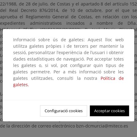
22/1988, de 28 de julio, de Costas y el apartado 8 del artículo 152
del Real Decreto 876/2014, de 10 de octubre, por el que se
aprueba el Reglamento General de Costas, en relación con los
expedientes administrativos incoados a nombre de Dña.
Hildegard Pfeffer (CNC12/20/30/0032); D. José Macía Olazabal
(CNC12/20/30/0033); D. Temístocles-Julián Ramírez Echevarría
Informació sobre ús de galetes: Aquest lloc web
(CNC12/20/30/0035); y de la Mercantil CASALDA, S.L.
utilitza galetes pròpies i de tercers per mantenir la
(CNC12/06/30/0007).
sessió, personalitzar l’experiència de l’usuari i obtenir
Los expedientes estarán a disposición del público durante un
dades estadístiques de navegació. Pot acceptar totes
plazo de VEINTE (20) DÍAS HÁBILES, contados a partir del día
les galetes o, si vol, pot configurar quin tipus de
siguiente a aquel en que tenga lugar la publicación de este
galetes permetre. Per a més informació sobre les
anuncio en el Boletín Oficial del Estado, dentro del cual se pueden
galetes utilitzades, consulti la nostra
Política de
consultar y presentar las alegaciones y observaciones oportunas.
galetes.
La documentación a consultar estará a disposición en esta página
así como en las oficinas de esta Demarcación de Costas en Murcia
(ubicadas en Avenida Alfonso X “El Sabio”, 6 - 1ª planta. Edificio de
Configuració cookies
Acceptar cookies
Servicios Múltiples. 30071. Murcia), en días hábiles y en horario
comprendido entre las 9:00 y las 14:00 horas, previa cita a través
de la dirección de correo electrónico bzn-dcmurcia@miteco.es