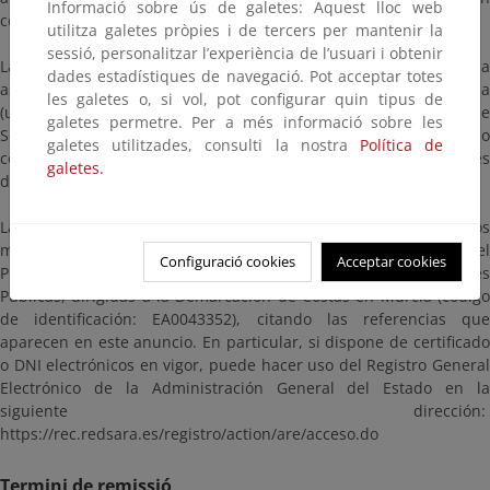
Informació sobre ús de galetes: Aquest lloc web
consultar y presentar las alegaciones y observaciones oportunas.
utilitza galetes pròpies i de tercers per mantenir la
sessió, personalitzar l’experiència de l’usuari i obtenir
La documentación a consultar estará a disposición en esta página
dades estadístiques de navegació. Pot acceptar totes
así como en las oficinas de esta Demarcación de Costas en Murcia
les galetes o, si vol, pot configurar quin tipus de
(ubicadas en Avenida Alfonso X “El Sabio”, 6 - 1ª planta. Edificio de
galetes permetre. Per a més informació sobre les
Servicios Múltiples. 30071. Murcia), en días hábiles y en horario
galetes utilitzades, consulti la nostra
Política de
comprendido entre las 9:00 y las 14:00 horas, previa cita a través
galetes.
de la dirección de correo electrónico bzn-dcmurcia@miteco.es
Las alegaciones y observaciones se presentarán según los
mecanismos establecidos en la Ley 39/2015, de 1 de octubre, del
Configuració cookies
Acceptar cookies
Procedimiento Administrativo Común de las Administraciones
Públicas, dirigidas a la Demarcación de Costas en Murcia (código
de identificación: EA0043352), citando las referencias que
aparecen en este anuncio. En particular, si dispone de certificado
o DNI electrónicos en vigor, puede hacer uso del Registro General
Electrónico de la Administración General del Estado en la
siguiente dirección:
https://rec.redsara.es/registro/action/are/acceso.do
Termini de remissió