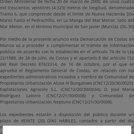
Orden Ministerial de fecha 20 de marzo de 2000, de unos cuatro
mil trescientos veintitrés (4.323) metros de longitud, denominado
Tramo 6, que comprende desde el límite de Nueva Hacienda Dos
Mares hasta el Pedruchillo, en La Manga del Mar Menor, lado del
Mar Menor, en el término municipal de San Javier (Murcia). (DL-30)
Por medio de la presente anuncio esta Demarcación de Costas en
Murcia va a proceder a cumplimentar el trámite de información
pública de acuerdo con lo establecido en el artículo 74 de la Ley
22/1988, de 28 de julio, de Costas y el apartado 8 del artículo 152
del Real Decreto 876/2014, de 10 de octubre, por el que se
aprueba el Reglamento General de Costas, en relación con los
expedientes administrativos incoados a nombre de Comunidad de
Propietarios Urbanización Aluse IV Bungalows (CNC12/20/30/0025);
Explotaciones Agrocele S.L. (CNC12/20/30/0034); D. José María
Rodríguez Latorre (CNC12/21/30/0006) y Comunidad de
Propietarios Urbanización Neptuno (CNC12/21/30/0008).
Los expedientes estarán a disposición del público durante un
plazo de VEINTE (20) DÍAS HÁBILES, contados a partir del día
siguiente a aquel en que tenga lugar la publicación de este
anuncio en el Boletín Oficial del Estado, dentro del cual se pueden