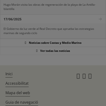
Hugo Morán visita las obras de regeneración de la playa de La Antilla-
Islantilla
17/06/2025
El Gobierno da luz verde al Real Decreto que aprueba las estrategias
marinas de segundo ciclo
Noticias sobre Costas y Medio Marino
Ver todas las noticias
Inici
Instagr
Twitte
Fac
Accessibilitat
Mapa del web
Guia de navegació