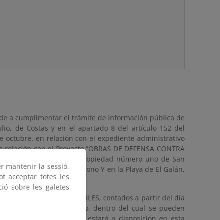
de a cumplimentar el trámite de información pública de
lio, de Costas y en el apartado 8 del artículo 152 del
 octubre, en relación con el expediente administrativo
, en relación con el Proyecto “OBRAS DE DEFENSA CONTRA
.192 del Registro de la Propiedad número uno de San
er mantenir la sessió,
ela número 197 del Polígono Y en la Playa de El Galán,
ot acceptar totes les
ció sobre les galetes
o de VEINTE (20) DÍAS HÁBILES, contados a partir del día
 Boletín Oficial del Estado, dentro del cual se pueden
mentación para consultar estará a disposición en esta