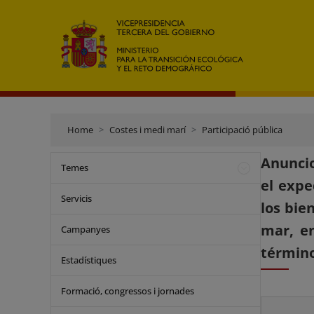
Home
Costes i medi marí
Participació pública
Anuncio
Temes
el expe
Servicis
los bie
mar, en
Campanyes
término
Estadístiques
Formació, congressos i jornades