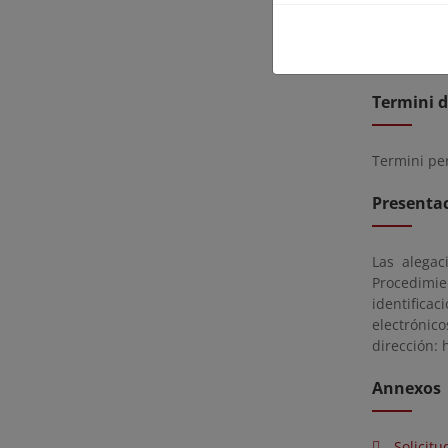
página, así
Edificio de
esperas inn
Termini d
Termini pe
Presentac
Las alegac
Procedimie
identifica
electrónic
dirección: 
Annexos
Solicitu