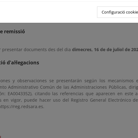
 como en las oficinas de esta Demarcación de Costas en Murcia (ub
 Servicios Múltiples. 30008. Murcia), en días hábiles y en horario 
Configuració cookie
ecesarias puede solicitar cita previa través de la dirección de co
e remissió
r presentar documents des del dia
dimecres, 16 de de juliol de 20
ió d'al·legacions
iones y observaciones se presentarán según los mecanismos e
nto Administrativo Común de las Administraciones Públicas, diri
ción: EA0043352), citando las referencias que aparecen en este a
os en vigor, puede hacer uso del Registro General Electrónico d
https://reg.redsara.es.
d