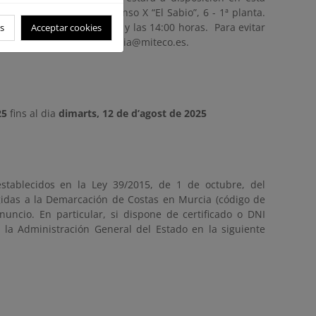
icadas en Gran Vía Alfonso X “El Sabio”, 6 - 1ª planta.
comprendido entre las 9:00 y las 14:00 horas. Para evitar
s
Acceptar cookies
rreo electrónico bzn-dcmurcia@miteco.es.
25
fins al dia
dimarts, 12 de d’agost de 2025
stablecidos en la Ley 39/2015, de 1 de octubre, del
gidas a la Demarcación de Costas en Murcia (código de
nuncio. En particular, si dispone de certificado o DNI
e la Administración General del Estado en la siguiente