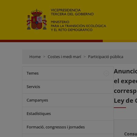
Home
Costes i medi marí
Participació pública
Anuncio
Temes
el expe
Servicis
corresp
Ley de 
Campanyes
Estadístiques
Formació, congressos i jornades
Consu