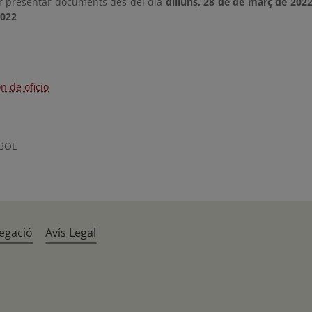
r presentar documents des del dia
dilluns, 28 de de març de 202
2022
n de oficio
 BOE
egació
Avís Legal