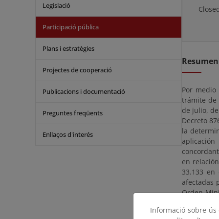
Legislació
Close
Participació pública
Plans i estratègies
Resumen
Projectes de cooperació
Por medio 
Publicacions i documentació
trámite de 
de julio, d
Preguntes freqüents
Decreto 876
la determi
Enllaços d'interés
aplicación
concordant
en relación
33.133 en 
afectadas 
Orden Mini
(3.372) me
Informació sobre ús d
confrontan