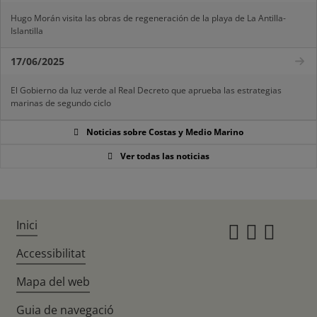
Hugo Morán visita las obras de regeneración de la playa de La Antilla-
Islantilla
17/06/2025
El Gobierno da luz verde al Real Decreto que aprueba las estrategias
marinas de segundo ciclo
Noticias sobre Costas y Medio Marino
Ver todas las noticias
Inici
Instagr
Twitte
Fac
Accessibilitat
Mapa del web
Guia de navegació