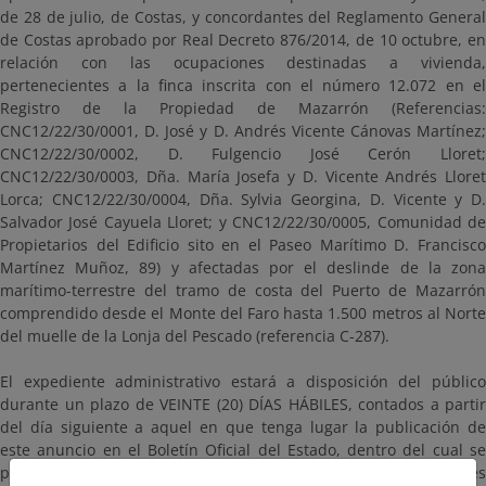
de 28 de julio, de Costas, y concordantes del Reglamento General
de Costas aprobado por Real Decreto 876/2014, de 10 octubre, en
relación con las ocupaciones destinadas a vivienda,
pertenecientes a la finca inscrita con el número 12.072 en el
Registro de la Propiedad de Mazarrón (Referencias:
CNC12/22/30/0001, D. José y D. Andrés Vicente Cánovas Martínez;
CNC12/22/30/0002, D. Fulgencio José Cerón Lloret;
CNC12/22/30/0003, Dña. María Josefa y D. Vicente Andrés Lloret
Lorca; CNC12/22/30/0004, Dña. Sylvia Georgina, D. Vicente y D.
Salvador José Cayuela Lloret; y CNC12/22/30/0005, Comunidad de
Propietarios del Edificio sito en el Paseo Marítimo D. Francisco
Martínez Muñoz, 89) y afectadas por el deslinde de la zona
marítimo-terrestre del tramo de costa del Puerto de Mazarrón
comprendido desde el Monte del Faro hasta 1.500 metros al Norte
del muelle de la Lonja del Pescado (referencia C-287).
El expediente administrativo estará a disposición del público
durante un plazo de VEINTE (20) DÍAS HÁBILES, contados a partir
del día siguiente a aquel en que tenga lugar la publicación de
este anuncio en el Boletín Oficial del Estado, dentro del cual se
pueden consultar y presentar las alegaciones y observaciones