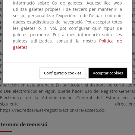
oportunas. La documentación para consultar estará a disposición
Informació sobre ús de galetes: Aquest lloc web
en esta página, así como en las oficinas de esta Demarcación de
utilitza galetes pròpies i de tercers per mantenir la
Costas en Murcia, ubicadas en Avenida Alfonso X “El Sabio”, 6 – 1ª
sessió, personalitzar l’experiència de l’usuari i obtenir
planta, Edificio de Servicios Múltiples, 30.071, Murcia en días
dades estadístiques de navegació. Pot acceptar totes
hábiles y en horario comprendido entre las 9:00 y las 14:00 horas.
les galetes o, si vol, pot configurar quin tipus de
Para evitar esperas innecesarias puede solicitar cita previa través
galetes permetre. Per a més informació sobre les
de la dirección de correo electrónico bzn-dcmurcia@miteco.es.
galetes utilitzades, consulti la nostra
Política de
galetes.
Las alegaciones y observaciones se presentarán según los
mecanismos establecidos en la Ley 39/2015, de 1 de octubre, del
Procedimiento Administrativo Común de las Administraciones
Públicas, dirigidas a la Demarcación de Costas en Murcia (código
Configuració cookies
Acceptar cookies
de identificación: EA0043352), citando las referencias que
aparecen en este anuncio. En particular, si dispone de certificado
o DNI electrónicos en vigor, puede hacer uso del Registro General
Electrónico de la Administración General del Estado en la
siguiente dirección:
https://rec.redsara.es/registro/action/are/acceso.do.
Termini de remissió