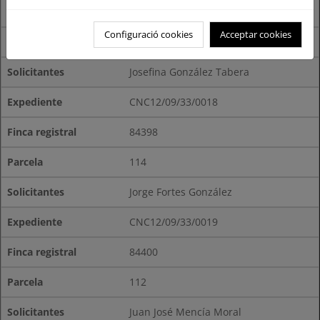
84403
Configuració cookies
Acceptar cookies
109
Josefina González Tabera
CNC12/09/33/0018
84398
114
Jorge Fortes González
CNC12/09/33/0019
84400
112
Juan José Mencía Moral