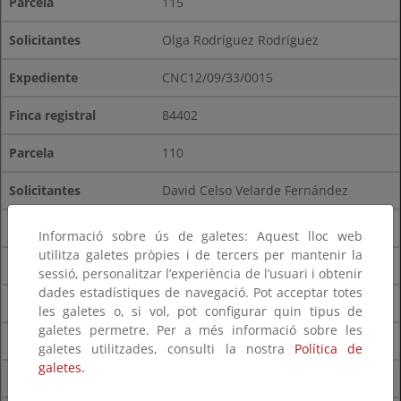
115
Olga Rodríguez Rodríguez
CNC12/09/33/0015
84402
110
David Celso Velarde Fernández
CNC12/09/33/0016
Informació sobre ús de galetes: Aquest lloc web
utilitza galetes pròpies i de tercers per mantenir la
84399
sessió, personalitzar l’experiència de l’usuari i obtenir
dades estadístiques de navegació. Pot acceptar totes
113
les galetes o, si vol, pot configurar quin tipus de
galetes permetre. Per a més informació sobre les
José Manuel Menéndez Blanco
galetes utilitzades, consulti la nostra
Política de
galetes.
CNC12/09/33/0017