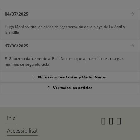
04/07/2025
Hugo Morán visita las obras de regeneración de la playa de La Antilla-
Islantilla
17/06/2025
El Gobierno da luz verde al Real Decreto que aprueba las estrategias
marinas de segundo ciclo
Noticias sobre Costas y Medio Marino
Ver todas las noticias
Inici
Instagr
Twitte
Fac
Accessibilitat