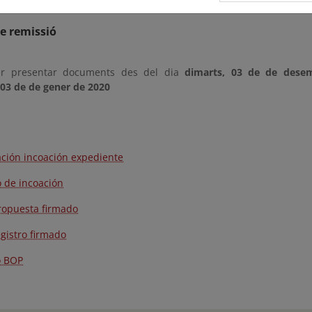
e remissió
er presentar documents des del dia
dimarts, 03 de de dese
 03 de de gener de 2020
ación incoación expediente
 de incoación
ropuesta firmado
egistro firmado
o BOP