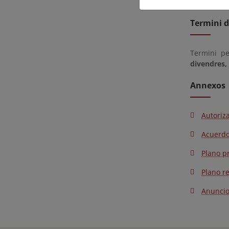
Termini d
Termini p
divendres,
Annexos
Autoriz
Acuerdo
Plano p
Plano r
Anunci