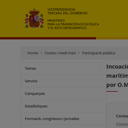
Home
Costes i medi marí
Participació pública
Incoaci
Temes
marítim
Servicis
por O.M
Campanyes
Estadístiques
Consu
Formació, congressos i jornades
Close