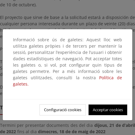
de 10 de octubre).
El proyecto que sirve de base a la solicitud estará a disposición de
cualquier persona interesada durante un plazo de veinte (20) días
hábiles, contados a partir del día siguiente al de la publicación de
este anuncio en el Boletín Oficial del Estado.
Informació sobre ús de galetes: Aquest lloc web
utilitza galetes pròpies i de tercers per mantenir la
Podrá ser consultado a través de esta página.
sessió, personalitzar l’experiència de l’usuari i obtenir
dades estadístiques de navegació. Pot acceptar totes
También podrá ser examinado, previa cita, en las oficinas del
les galetes o, si vol, pot configurar quin tipus de
Servicio Provincial de Costas en Santa Cruz de Tenerife, en horario
galetes permetre. Per a més informació sobre les
de 9:00 a 14:00 horas, de lunes a viernes.
galetes utilitzades, consulti la nostra
Política de
galetes.
Durante este plazo podrán formularse las alegaciones que se
estimen oportunas.
Termini de remissió
Configuració cookies
Acceptar cookies
Termini per presentar documents des del dia
dijous, 21 de d’abri
de 2022
fins al dia
dimecres, 18 de de maig de 2022