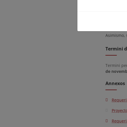
Portuaria 
14:00 hora
Para poder
dccanaria
Asimismo, 
Termini d
Termini pe
de novemb
Annexos
Requeri
Proyect
Requeri