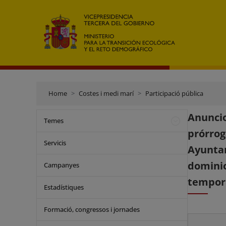
Home
Costes i medi marí
Participació pública
Anuncio
Temes
prórro
Servicis
Ayuntam
domini
Campanyes
tempora
Estadístiques
Formació, congressos i jornades