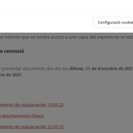
4º planta, 35008, Las Palmas de Gran Canaria, en horario hábil de
s, durante el cual, los interesados podrán formular las alegacio
 acceder al expediente se deberá solicitar cita previa a través d
Configuració cookie
s@miteco.es
se informa que se tendrá acceso a una copia del expediente en est
e remissió
r presentar documents des del dia
dilluns, 11 de d’octubre de 202
re de 2021
miento de subsanación 13.05.21
o Ayuntamiento Pájara
miento de subsanación 23.07.21