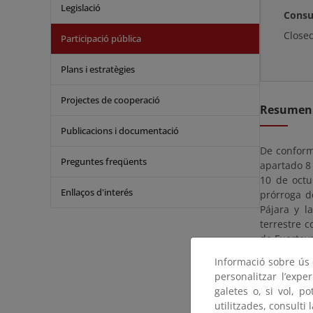
Legislació
Consu
Close
Participació pública
Plans i estratègies
Projectes de cooperació
Resumen
Publicacions i documentació
De conformi
Preguntes freqüents
apartado 8
10 de octu
Enllaços d'interés
prórroga d
Pájara y l
terrestre c
de Fuertev
Informació sobre ús d
El proyecto
personalitzar l’expe
(20) DÍAS H
galetes o, si vol, p
anuncio en
utilitzades, consulti 
de Costas