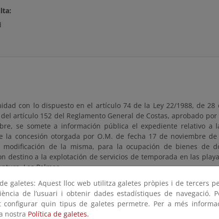
lta:
d
dad con lo dispuesto en el artículo 74 de la Ley 22/1988, de 28 d
 del artículo 152 del Reglamento General de Costas, aprobado por
bre, se somete a información pública el expediente relativo a l
e la concesión otorgada por O.M. de fecha 17 de noviembre de
a modificación de la misma, para la ocupación de bienes de d
on destino a la explotación de servicios de temporada en las playa
entura, Las Palmas.
e galetes: Aquest lloc web utilitza galetes pròpies i de tercers p
 que sirve de base a la solicitud estará a disposición del público
riència de l’usuari i obtenir dades estadístiques de navegació. P
ÁBILES, contados a partir del día siguiente a aquel en que tenga l
ot configurar quin tipus de galetes permetre. Per a més informa
 el Boletín Oficial del Estado, pudiendo ser examinado en las of
la nostra
Política de galetes.
 de Canarias, sita en Explanada Tomás Quevedo Ramírez s/n, 