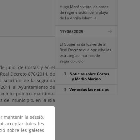
Hugo Morán visita las obras
de regeneración de la playa
de La Antilla-Islantilla
17/06/2025
El Gobierno da luz verde al
Real Decreto que aprueba las
estrategias marinas de
segundo ciclo
e julio, de Costas y en el
 Real Decreto 876/2014, de
Noticias sobre Costas
y Medio Marino
a solicitud de la segunda
 2011 al Ayuntamiento de
Ver todas las noticias
ominio público marítimo–
s del municipio, en la isla
er mantenir la sessió,
 durante un plazo de VEINTE
ot acceptar totes les
ugar la publicación de este
ció sobre les galetes
icinas de esta Demarcación
Edificio de la Autoridad