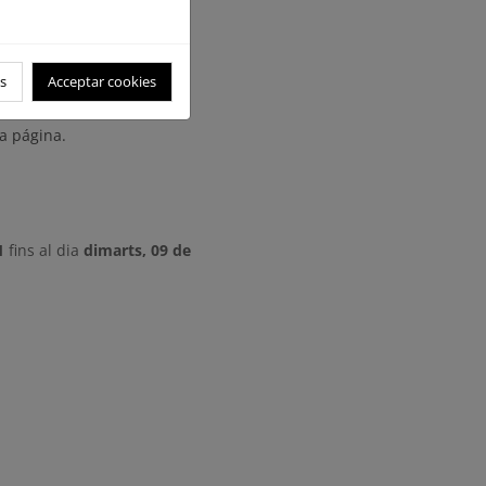
 Lunes a Viernes de 9:00 a
nes que estimen oportunas.
el correo electrónico bzn-
s
Acceptar cookies
a página.
1
fins al dia
dimarts, 09 de