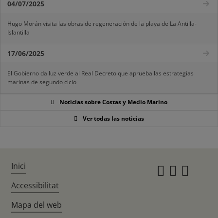
04/07/2025
Hugo Morán visita las obras de regeneración de la playa de La Antilla-
Islantilla
17/06/2025
El Gobierno da luz verde al Real Decreto que aprueba las estrategias
marinas de segundo ciclo
Noticias sobre Costas y Medio Marino
Ver todas las noticias
Inici
Instagr
Twitte
Fac
Accessibilitat
Mapa del web