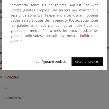
anuncio, y podrá ser consultada a continuación.
Informació sobre ús de galetes: Aquest lloc web
utilitza galetes pròpies i de tercers per mantenir la
En el plazo indicado, los interesados podrán presentar las
sessió, personalitzar l’experiència de l’usuari i obtenir
alegaciones que estimen oportunas.
dades estadístiques de navegació. Pot acceptar totes
les galetes o, si vol, pot configurar quin tipus de
galetes permetre. Per a més informació sobre les
Termini de remissió
galetes utilitzades, consulti la nostra
Política de
galetes.
Termini per presentar documents des del dia
dimecres, 17 de d
novembre de 2021
fins al dia
dijous, 16 de de desembre de 2021
Configuració cookies
Acceptar cookies
Annexos
Solicitud
Anuncio BOE