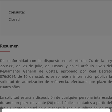
Consulta:
Closed
Resumen
De conformidad con lo dispuesto en el artículo 74 de la Ley
22/1988, de 28 de julio, de Costas, y en el artículo 152.8 del
Reglamento General de Costas, aprobado por Real Decreto
876/2014, de 10 de octubre, se somete a información pública la
solicitud de autorización de referencia, efectuada por plazo de
cuatro años.
La solicitud estará a disposición de cualquier persona interesada
durante un plazo de veinte (20) días hábiles, contados a partir del
día siguiente a aquel en que tenga lugar la publicación de este