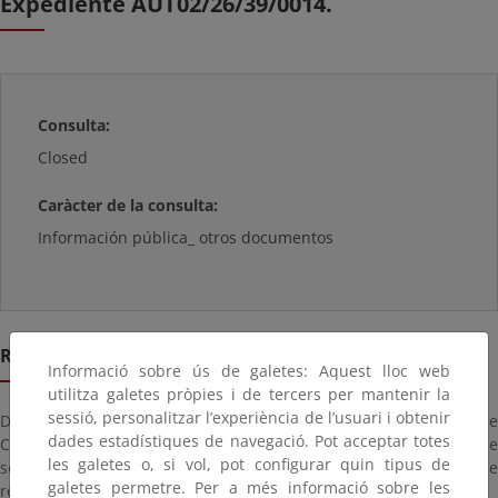
Expediente AUT02/26/39/0014.
Consulta:
Closed
Caràcter de la consulta:
Información pública_ otros documentos
Resumen
Informació sobre ús de galetes: Aquest lloc web
utilitza galetes pròpies i de tercers per mantenir la
sessió, personalitzar l’experiència de l’usuari i obtenir
De conformidad con el artículo 152.8 del Reglamento General de
dades estadístiques de navegació. Pot acceptar totes
Costas, aprobado por Real Decreto 876/2014, de 10 de octubre, se
les galetes o, si vol, pot configurar quin tipus de
somete a información pública la solicitud de autorización de
galetes permetre. Per a més informació sobre les
referencia, formulada por plazo de cuatro años.