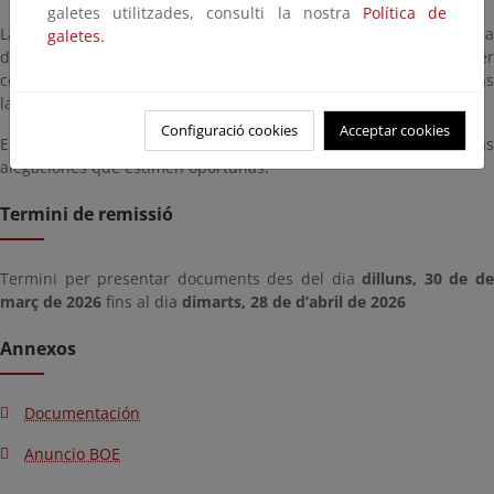
galetes utilitzades, consulti la nostra
Política de
La solicitud estará a disposición de cualquier persona interesada
galetes.
durante un plazo de veinte (20) días hábiles y podrá ser
consultada en las oficinas de esta Demarcación de Costas en días
laborables en horario de 9 a 14 horas, así como en esta página.
Configuració cookies
Acceptar cookies
En el plazo indicado, los interesados podrán presentar las
alegaciones que estimen oportunas.
Termini de remissió
Termini per presentar documents des del dia
dilluns, 30 de d
març de 2026
fins al dia
dimarts, 28 de d’abril de 2026
Annexos
Documentación
Anuncio BOE