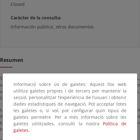
Closed
Caràcter de la consulta:
Información pública_ otros documentos
Resumen
Según el artículo 152.8.b del Reglamento General de Costas,
Informació sobre ús de galetes: Aquest lloc web
aprobado por Real Decreto 876/2014, de 10 de octubre, se somete
utilitza galetes pròpies i de tercers per mantenir la
a información pública la solicitud formulada por Actitur Suances,
sessió, personalitzar l’experiència de l’usuari i obtenir
S.L., por plazo de cuatro años.
dades estadístiques de navegació. Pot acceptar totes
La solicitud estará a disposición de cualquier persona interesada
les galetes o, si vol, pot configurar quin tipus de
durante un plazo de veinte (20) días hábiles; podrá ser consultada
galetes permetre. Per a més informació sobre les
en las oficinas de la Demarcación de Costas en Cantabria (en
galetes utilitzades, consulti la nostra
Política de
horario de 9 a 14 horas), y en esta página.
galetes.