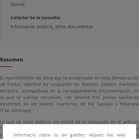
Closed
Caràcter de la consulta:
Información pública_ otros documentos
Resumen
El Ayuntamiento de Alboraya ha presentado en esta Demarcación
de Costas solicitud de ocupación de dominio público marítimo-
terrestre, acompañada de la correspondiente documentación, en
la que se solicita concesión, con destino tres postas sanitarias
existentes en los paseos marítimos de Por Saplaya y Patacona
(T.M. Alboraya)
Lo que se hace público, en virtud de lo dispuesto en el artículo
152.8 del Real Decreto 876/2014, de 10 de octubre, por el que se
aprueba el Reglamento General de Costas, para que, en el plazo
Informació sobre ús de galetes: Aquest lloc web