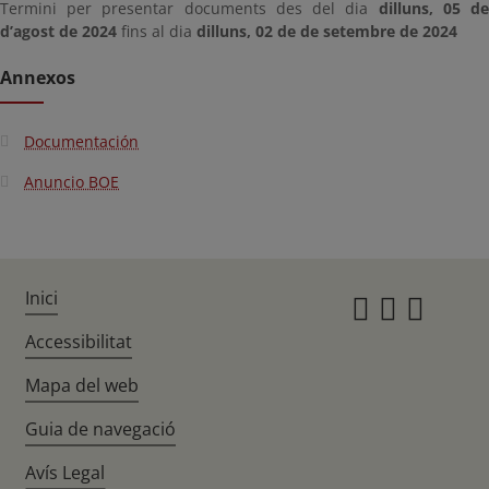
Termini per presentar documents des del dia
dilluns, 05 d
d’agost de 2024
fins al dia
dilluns, 02 de de setembre de 2024
Annexos
Documentación
Anuncio BOE
Inici
Instagr
Twitte
Fac
Accessibilitat
Mapa del web
Guia de navegació
Avís Legal