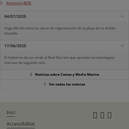
Anuncio BOE
04/07/2025
Hugo Morán visita las obras de regeneración de la playa de La Antilla-
Islantilla
17/06/2025
El Gobierno da luz verde al Real Decreto que aprueba las estrategias
marinas de segundo ciclo
Noticias sobre Costas y Medio Marino
Ver todas las noticias
Inici
Instagr
Twitte
Fac
Accessibilitat