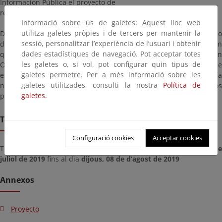
Información Pública el proyecto de
referencia.
Informació sobre ús de galetes: Aquest lloc web
utilitza galetes pròpies i de tercers per mantenir la
Dicho proyecto estará a disposición del público durante un plazo
sessió, personalitzar l’experiència de l’usuari i obtenir
de veinte (20) días, contados a partir del día siguiente a aquél en
dades estadístiques de navegació. Pot acceptar totes
que tenga lugar la publicación de este anuncio en el “Boletín
les galetes o, si vol, pot configurar quin tipus de
Oficial del Estado”, pudiendo ser examinado en las oficinas de
galetes permetre. Per a més informació sobre les
esta Demarcación de Costas en el País Vasco, en la calle Gran Vía
galetes utilitzades, consulti la nostra
Política de
nº 50, 7ª planta, Bilbao, plazo durante el cual los interesados
galetes.
podrán formular las alegaciones que estimen oportunas.
Termini de remissió
Configuració cookies
Acceptar cookies
Termini per presentar documents des del dia
dijous, 11 de de
juliol de 2019
fins al dia
dijous, 08 de d’agost de 2019
Annexos
Proyecto