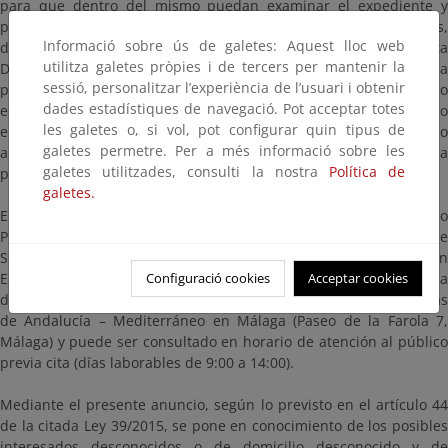
para que dentro del mismo puedan examinar el expediente y
presentar, también dentro de este mismo plazo, los escritos,
Informació sobre ús de galetes: Aquest lloc web
documentos y pruebas que estimen conveniente. Esta
utilitza galetes pròpies i de tercers per mantenir la
Demarcación, vistas las características del expediente y la
sessió, personalitzar l’experiència de l’usuari i obtenir
pluralidad de interesados en el mismo, y al amparo de lo
dades estadístiques de navegació. Pot acceptar totes
establecido en el artículo 82 antes mencionado, acuerda de oficio
les galetes o, si vol, pot configurar quin tipus de
en este mismo acto la ampliación del mencionado plazo pasando
galetes permetre. Per a més informació sobre les
a ser de VEINTIDÓS días hábiles a partir del día siguiente al de la
galetes utilitzades, consulti la nostra
Política de
presente publicación en el BOE.
galetes.
El expediente se halla en la Subdirección General de Dominio
Público Marítimo-Terrestre de la Dirección General de
Sostenibilidad de la Costa y del Mar (Ministerio para la Transición
Ecológica, Plaza de San Juan de la Cruz, s/n, Madrid). Una copia
Configuració cookies
Acceptar cookies
del expediente podrá ser examinada en la Demarcación de Costas
de Andalucía – Mediterráneo en Málaga (Paseo de la Farola 7,
Málaga) y puede ser consultado en horario de atención al público
previa cita (días laborables de 9:00 a 14:00).
Mediante el presente anuncio, según lo previsto en el artículo 44
de la citada Ley 39/2015, se pone en conocimiento de los posibles
interesados desconocidos o de domicilio desconocido y de