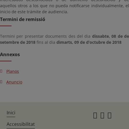
aquellos otros a los que no pueda notificarse individualmente, el
inicio de este trámite de audiencia.
Termini de remissió
Termini per presentar documents des del dia
dissabte, 08 de d
setembre de 2018
fins al dia
dimarts, 09 de d’octubre de 2018
Annexos
Planos
Anuncio
Inici
Instagr
Twitte
Fac
Accessibilitat