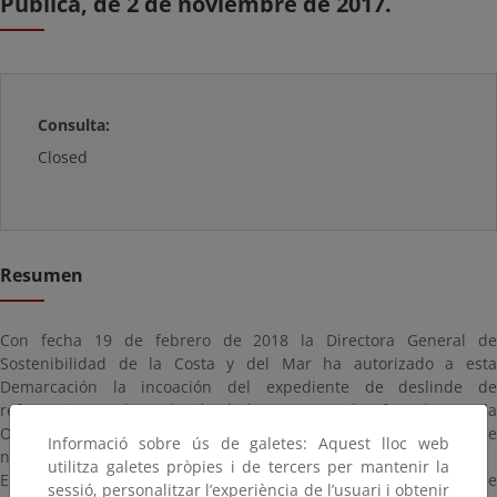
Pública, de 2 de noviembre de 2017.
Consulta:
Closed
Resumen
Con fecha 19 de febrero de 2018 la Directora General de
Sostenibilidad de la Costa y del Mar ha autorizado a esta
Demarcación la incoación del expediente de deslinde de
referencia para la exclusión de los terrenos desafectados por la
Orden del Ministerio de Hacienda y Función Pública de 2 de
Informació sobre ús de galetes: Aquest lloc web
noviembre de 2017.
utilitza galetes pròpies i de tercers per mantenir la
En cumplimiento de estas instrucciones, esta Demarcación de
sessió, personalitzar l’experiència de l’usuari i obtenir