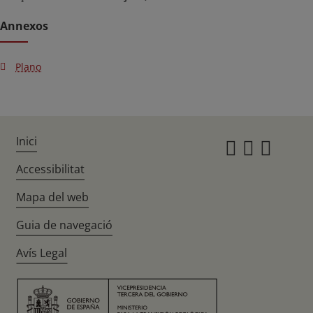
Annexos
Plano
Inici
Instagr
Twitte
Fac
Accessibilitat
Mapa del web
Guia de navegació
Avís Legal