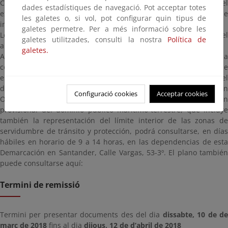
Costas en Cantabria ha iniciado de oficio la tramitación del
dades estadístiques de navegació. Pot acceptar totes
expediente de rectificación del deslinde, dictando providencia de
les galetes o, si vol, pot configurar quin tipus de
incoación de fecha 27 de febrero de 2018.
galetes permetre. Per a més informació sobre les
Lo que se hace público en cumplimento de lo establecido en el
galetes utilitzades, consulti la nostra
Política de
artículo 27.1.c) del Reglamento General de Costas.
galetes.
A estos efectos, y con el fin de que cualquier interesado pueda
comparecer en el expediente y formular las alegaciones que
estime oportunas durante el plazo de un mes, contado a partir del
día siguiente al de publicación de este anuncio en el Boletín
Configuració cookies
Acceptar cookies
Oficial de Cantabria, se informa que el plano de delimitación
provisional del dominio público marítimo-terrestre, que incluye
también la representación del límite interior de las zonas de
servidumbre de tránsito y protección, podrá consultarse, en días
hábiles en horario de 9 a 14 horas, en las dependencias de esta
Demarcación en Santander, Calle Vargas, 53-3º. El plano también
puede consultarse aquí:
Termini de remissió
Termini per presentar documents des del dia
dissabte, 10 de d
març de 2018
fins al dia
dijous, 12 de d’abril de 2018