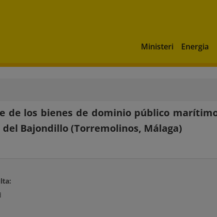
Ministeri
Energia
e de los bienes de dominio público marítimo-
a del Bajondillo (Torremolinos, Málaga)
lta:
d