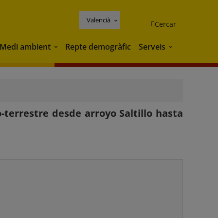
Valencià
Cercar
Medi ambient
Repte demogràfic
Serveis
Medi ambient
Serveis
terrestre desde arroyo Saltillo hasta