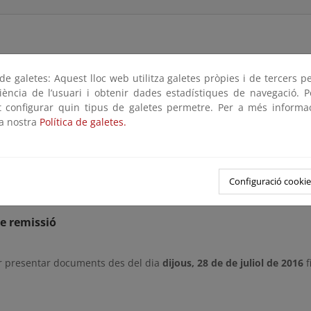
e galetes: Aquest lloc web utilitza galetes pròpies i de tercers p
 con lo previsto en el Art. 21.2 a) del Reglamento General de l
riència de l’usuari i obtenir dades estadístiques de navegació. P
e de
deslinde de los bienes de dominio público marítimo-terrestre del 
ot configurar quin tipus de galetes permetre. Per a més informa
ongitud, comprendido desde el arroyo Saltillo hasta la playa del Bajon
la nostra
Política de galetes.
que en el plazo de 1 mes, cualquier interesado pueda comparecer e
arios y alegaciones pueden dirigirse por e-mail a
buzon-sgdpmt@
Configuració cookie
e remissió
r presentar documents des del dia
dijous, 28 de de juliol de 2016
f