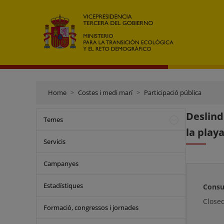
Home
Costes i medi marí
Participació pública
Deslind
Temes
la play
Servicis
Campanyes
Estadístiques
Consu
Close
Formació, congressos i jornades