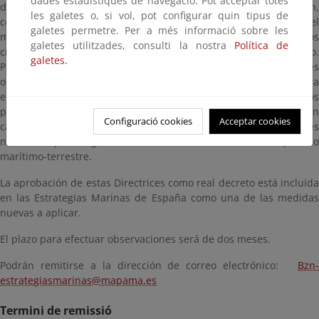
dades estadístiques de navegació. Pot acceptar totes
determinaciones y ensayos necesarias para su caracterización,
les galetes o, si vol, pot configurar quin tipus de
con indicación de la metodología aplicable, la clasificación del
galetes permetre. Per a més informació sobre les
material dragado en categorías, incluyendo la definición de los
galetes utilitzades, consulti la nostra
Política de
criterios para considerarlo como sedimento no peligroso.
galetes.
Proporcionan el procedimiento para evaluar las diferentes
opciones de gestión, y establecen las condiciones a cumplir para
el vertido al mar de los materiales y el desarrollo de los
programas de vigilancia ambiental. Se incluye, asimismo, un
Configuració cookies
Acceptar cookies
capítulo dedicado al análisis de los permisos y autorizaciones
necesarios para la gestión de los materiales en el dominio público
marítimo-terrestre.
La aprobación de estas Directrices como real decreto está incluida
en las Estrategias Marinas de España como una de las medidas
nuevas a aplicar.
El plazo para efectuar observaciones será de dos meses.
Podrán remitirse a la dirección de correo electrónico:
Bzn-
estrategiasmarinas@mapama.es
Termini de remissió