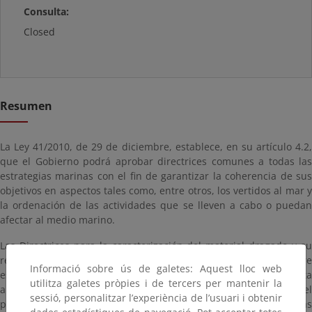
Consulta:
Closed
Resumen
La Ley 41/2010, de 29 de diciembre, establece, en su artículo 4.2,
que el Gobierno podrá aprobar directrices comunes a todas las
estrategias marinas con el fin de garantizar la coherencia de sus
objetivos en aspectos tales como, entre otros, los vertidos al mar y
la ordenación de las actividades que se lleven a cabo o puedan
afectar al medio marino.
Las Directrices para la caracterización del material dragado y su
reubicación en aguas del dominio público marítimo- terrestre
Informació sobre ús de galetes: Aquest lloc web
establecen los contenidos mínimos que, desde el punto de vista
utilitza galetes pròpies i de tercers per mantenir la
ambiental, debe incluir todo proyecto de dragado, el
sessió, personalitzar l’experiència de l’usuari i obtenir
procedimiento para la adquisición de las muestras, las