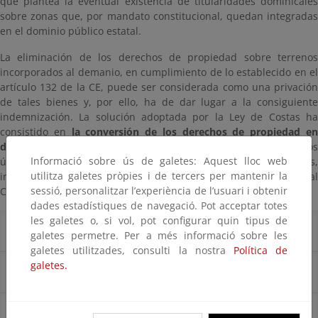
que plantea la eventual existencia de titularidades dominicales
sobre zonas que, por mandato constitucional, quedan integradas
en el dominio público estatal.
La eliminación de los derechos de propiedad sobre terrenos
incorporados al demanio, en cumplimiento de lo establecido en el
artículo 132 de la CE, puede ser considerada como una privación
de tales bienes y, por ello, ha de dar lugar a la consiguiente
indemnización. La solución adoptada por la Ley de Costas ha
consistido en
la conversión de los derechos de propiedad e
derechos de aprovechamiento mediante concesión
, por ser lo
Informació sobre ús de galetes: Aquest lloc web
únicos compatibles con la naturaleza demanial de esos bienes,
utilitza galetes pròpies i de tercers per mantenir la
indemnización declarada adecuada y proporcional por el Tribunal
sessió, personalitzar l’experiència de l’usuari i obtenir
Constitucional en su sentencia 149/1991
dades estadístiques de navegació. Pot acceptar totes
les galetes o, si vol, pot configurar quin tipus de
Información general
galetes permetre. Per a més informació sobre les
galetes utilitzades, consulti la nostra
Política de
galetes.
Principal normativa aplicable
Modelos de solicitud