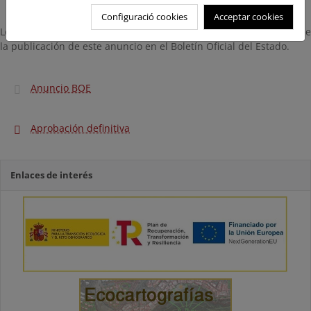
Configuració cookies
Acceptar cookies
Los plazos serán contados desde el día siguiente a la práctica de
la publicación de este anuncio en el Boletín Oficial del Estado.
Anuncio BOE
Aprobación definitiva
Enlaces de interés