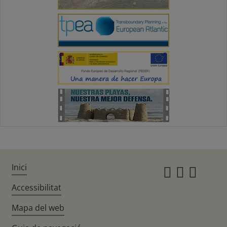
Inici
Instagr
Twitte
Fac
Accessibilitat
Mapa del web