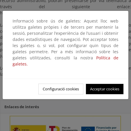
recurso administrativo, podrán presentarse por vía telemática a
través del siguiente enlace:
https://rec.redsara.es/registro/action/are/acceso.do
Informació sobre ús de galetes: Aquest lloc web
Las Administraciones Públicas, podrán interponer recurso
utilitza galetes pròpies i de tercers per mantenir la
contencioso-administrativo, en el plazo de dos meses, ante la Sala
sessió, personalitzar l’experiència de l’usuari i obtenir
de lo Contencioso-Administrativo de la Audiencia Nacional, sin
dades estadístiques de navegació. Pot acceptar totes
perjuicio de poder efectuar el requerimiento previo en la forma y
les galetes o, si vol, pot configurar quin tipus de
plazo determinados en el artículo 44 de la Ley 29/1998, de 13 de
galetes permetre. Per a més informació sobre les
julio, de la Jurisdicción Contencioso-Administrativa.
galetes utilitzades, consulti la nostra
Política de
galetes.
Los plazos serán contados desde el día siguiente a la práctica de
la publicación de este anuncio en el Boletín Oficial del Estado.
Aprobación definitiva
Configuració cookies
Acceptar cookies
Enlaces de interés