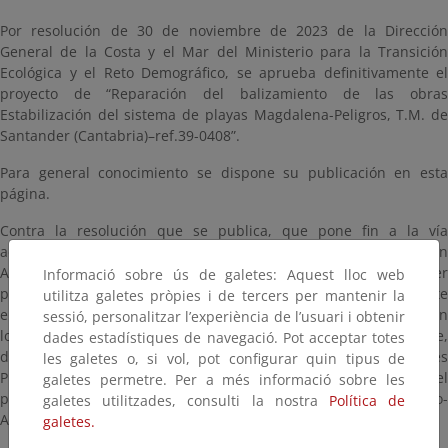
Por resolución de 30 de noviembre de 2023 de la Dirección
General de la Costa y el Mar del Ministerio para la Transición
Ecológica y el Reto Demográfico, se aprueba definitivamente el
proyecto de “Reparación del balizamiento de las obras
Estabilización del sistema de playas Magdalena-Peligros, T.M. de
Santander (Cantabria)–ref.39-0408”.
Para general conocimiento se dispone su publicación en esta
página.
Contra la resolución que se publica, que pone fin a la vía
administrativa, los interesados en el expediente que no sean
Administraciones Públicas, podrán interponer con carácter
Informació sobre ús de galetes: Aquest lloc web
potestativo, recurso de reposición en el plazo de un (1) mes ante
utilitza galetes pròpies i de tercers per mantenir la
el Secretario de Estado de Medio Ambiente, de conformidad con
sessió, personalitzar l’experiència de l’usuari i obtenir
lo establecido en el artículo 123 de la Ley 39/2015 de 1 de octubre,
dades estadístiques de navegació. Pot acceptar totes
del Procedimiento Administrativo Común de las Administraciones
les galetes o, si vol, pot configurar quin tipus de
Públicas, o directamente recurso contencioso administrativo, en el
galetes permetre. Per a més informació sobre les
plazo de dos (2) meses, ante la Sala de lo Contencioso-
galetes utilitzades, consulti la nostra
Política de
Administrativo de la Audiencia Nacional.
galetes.