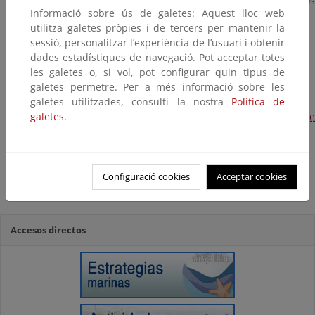
de proa. Las dos mitades se hunden a unos 3.600 metros
Informació sobre ús de galetes: Aquest lloc web
de profundidad.
utilitza galetes pròpies i de tercers per mantenir la
sessió, personalitzar l’experiència de l’usuari i obtenir
dades estadístiques de navegació. Pot acceptar totes
Actuaciones en el mar
les galetes o, si vol, pot configurar quin tipus de
galetes permetre. Per a més informació sobre les
Actuaciones en la costa
galetes utilitzades, consulti la nostra
Política de
galetes.
Actuaciones en el Parque Nacional Marítimo-Terrestre de
las Islas Atlánticas de Galicia
Residuos recogidos en mar y tierra
Configuració cookies
Acceptar cookies
La neutralización del pecio del Prestige
Accesos directos