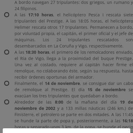
A bordo navegan 27 tripulantes: dos griegos, un rumano y
24 filipinos.
A las
17:10 horas
, el helicóptero Pesca I rescata siete
tripulantes del Prestige. A las 18:05 horas, el helicóptero
Helimer rescata otros 17 tripulantes. Permanecen a bordo,
por voluntad propia, el capitán, el primer oficial y el jefe de
máquinas. Los 24 tripulantes rescatados son
desembarcados en La Coruña y Vigo, respectivamente.
A las
18:30 horas
, el primero de los remolcadores enviado
el Ría de Vigo, llega a la proximidad del buque Prestige.
Una vez al costado, requiere al capitán hacer firme el
remolque, no colaborando éste, según su respuesta, hasta
recibir órdenes oportunas del armador.
Finalmente, el
14 de noviembre
, se consigue dar un cab
de remolque al Prestige. El día
15 de noviembre
s
evacúan los tres tripulantes que quedaban a bordo.
Alrededor de las
8:00
de la mañana del día
19 d
noviembre de 2002
y a 133 millas náuticas (246 km.) d
Finisterre, el petrolero se parte en dos mitades. A las 11:45
se hunde la parte de popa y, posteriormente, a las
16:18
horas y separado unos 3 km. de la popa, se hunde el pecio