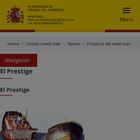
Menú
Home
Costes i medi marí
Temes
Protecció del medi marí
C
Navegación
El Prestige
El Prestige