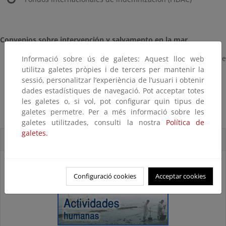
Convenios sobre intervención y salvamento en la mar
Convenio relativo a la intervención en alta mar en caso de
Informació sobre ús de galetes: Aquest lloc web
contaminación por hidrocarburos (convenio intervención)
utilitza galetes pròpies i de tercers per mantenir la
Convenio sobre salvamento marítimo
sessió, personalitzar l’experiència de l’usuari i obtenir
dades estadístiques de navegació. Pot acceptar totes
Convenio sobre búsqueda y rescate (convenio SAR)
les galetes o, si vol, pot configurar quin tipus de
galetes permetre. Per a més informació sobre les
galetes utilitzades, consulti la nostra
Política de
galetes.
Accesos directos
Configuració cookies
Acceptar cookies